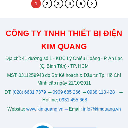
1
2
3
4
5
CÔNG TY TNHH THIẾT BỊ ĐIỆN
KIM QUANG
Địa chỉ: 41 đường số 1 - KDC Lý Chiêu Hoàng - P. An Lạc
(Q. Bình Tân) - TP. HCM
MST: 0311259943 do Sở Kế hoạch & Đầu tư Tp. Hồ Chí
Minh cấp ngày 21/10/2011
ĐT:
(028) 6681 7379
─
0909 635 266
─
0938 118 428
─
Hotline:
0931 455 668
Website:
www.kimquang.vn
─
Email:
info@kimquang.vn