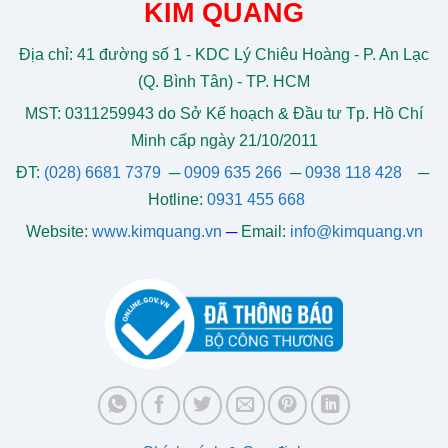
KIM QUANG
Địa chỉ: 41 đường số 1 - KDC Lý Chiêu Hoàng - P. An Lạc
(Q. Bình Tân) - TP. HCM
MST: 0311259943 do Sở Kế hoạch & Đầu tư Tp. Hồ Chí
Minh cấp ngày 21/10/2011
ĐT:
(028) 6681 7379
─
0909 635 266
─
0938 118 428
─
Hotline:
0931 455 668
Website:
www.kimquang.vn
─
Email:
info@kimquang.vn