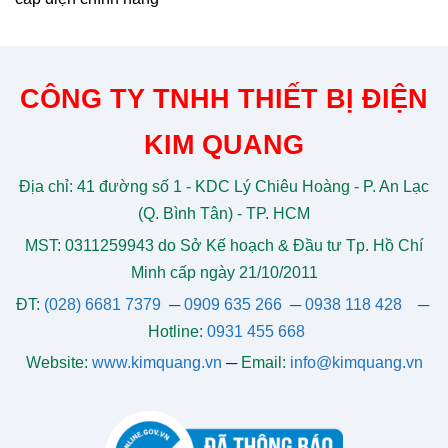
CÔNG TY TNHH THIẾT BỊ ĐIỆN
KIM QUANG
Địa chỉ: 41 đường số 1 - KDC Lý Chiêu Hoàng - P. An Lạc
(Q. Bình Tân) - TP. HCM
MST: 0311259943 do Sở Kế hoạch & Đầu tư Tp. Hồ Chí
Minh cấp ngày 21/10/2011
ĐT:
(028) 6681 7379
─
0909 635 266
─
0938 118 428
─
Hotline:
0931 455 668
Website:
www.kimquang.vn
─
Email:
info@kimquang.vn