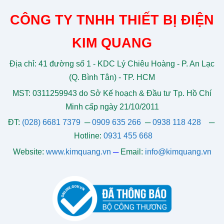
CÔNG TY TNHH THIẾT BỊ ĐIỆN
KIM QUANG
Địa chỉ: 41 đường số 1 - KDC Lý Chiêu Hoàng - P. An Lạc
(Q. Bình Tân) - TP. HCM
MST: 0311259943 do Sở Kế hoạch & Đầu tư Tp. Hồ Chí
Minh cấp ngày 21/10/2011
ĐT:
(028) 6681 7379
─
0909 635 266
─
0938 118 428
─
Hotline:
0931 455 668
Website:
www.kimquang.vn
─
Email:
info@kimquang.vn