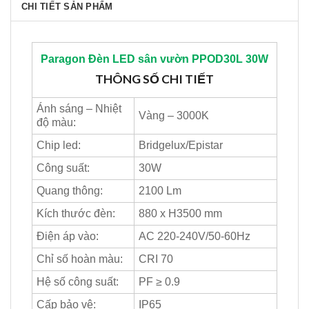
CHI TIẾT SẢN PHẨM
Paragon
Đèn LED sân vườn PPOD30L 30W
THÔNG SỐ CHI TIẾT
Ánh sáng – Nhiệt
Vàng – 3000K
độ màu:
Chip led:
Bridgelux/Epistar
Công suất:
30W
Quang thông:
2100 Lm
Kích thước đèn:
880 x H3500 mm
Điện áp vào:
AC 220-240V/50-60Hz
Chỉ số hoàn màu:
CRI 70
Hệ số công suất:
PF ≥ 0.9
Cấp bảo vệ:
IP65