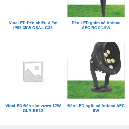
VinaLED Đèn chiếu điểm
Đèn LED ghim cỏ Anfaco
IP65 35W OSA-LG35
AFC RC 04-9W
VinaLED Đèn sân vườn 12W
Đèn LED ngồi cỏ Anfaco AFC
GLR-BB12
9W