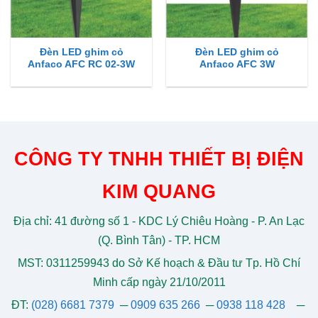
Đèn LED ghim cỏ
Đèn LED ghim cỏ
Anfaco AFC RC 02-3W
Anfaco AFC 3W
CÔNG TY TNHH THIẾT BỊ ĐIỆN
KIM QUANG
Địa chỉ: 41 đường số 1 - KDC Lý Chiêu Hoàng - P. An Lạc
(Q. Bình Tân) - TP. HCM
MST: 0311259943 do Sở Kế hoạch & Đầu tư Tp. Hồ Chí
Minh cấp ngày 21/10/2011
ĐT:
(028) 6681 7379
─
0909 635 266
─
0938 118 428
─