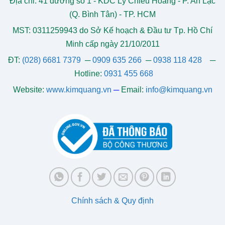
Địa chỉ: 41 đường số 1 - KDC Lý Chiêu Hoàng - P. An Lạc
(Q. Bình Tân) - TP. HCM
MST: 0311259943 do Sở Kế hoạch & Đầu tư Tp. Hồ Chí
Minh cấp ngày 21/10/2011
ĐT:
(028) 6681 7379
─
0909 635 266
─
0938 118 428
─
Hotline:
0931 455 668
Website:
www.kimquang.vn
─
Email:
info@kimquang.vn
Chính sách & Quy định