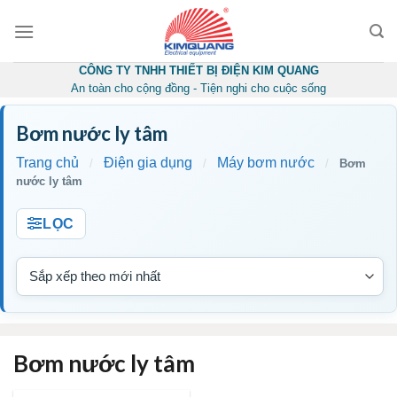
Skip
to
content
CÔNG TY TNHH THIẾT BỊ ĐIỆN KIM QUANG
An toàn cho cộng đồng - Tiện nghi cho cuộc sống
Bơm nước ly tâm
Trang chủ
Điện gia dụng
Máy bơm nước
/
/
/
Bơm
nước ly tâm
LỌC
Bơm nước ly tâm