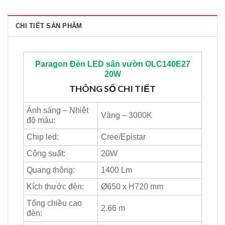
CHI TIẾT SẢN PHẨM
Paragon
Đèn LED sân vườn OLC140E27
20W
THÔNG SỐ CHI TIẾT
Ánh sáng – Nhiệt
Vàng – 3000K
độ màu:
Chip led:
Cree/Epistar
Công suất:
20W
Quang thông:
1400 Lm
Kích thước đèn:
Ø650 x H720 mm
Tổng chiều cao
2.66 m
đèn: