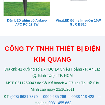
Đèn LED ghim cỏ Anfaco
VinaLED Đèn sân vườn 10W
AFC RC 02-3W
GLR-BB10
CÔNG TY TNHH THIẾT BỊ ĐIỆN
KIM QUANG
Địa chỉ: 41 đường số 1 - KDC Lý Chiêu Hoàng - P. An Lạc
(Q. Bình Tân) - TP. HCM
MST: 0311259943 do Sở Kế hoạch & Đầu tư Tp. Hồ Chí
Minh cấp ngày 21/10/2011
ĐT:
(028) 6681 7379
─
0909 635 266
─
0938 118 428
─
Hotline:
0931 455 668