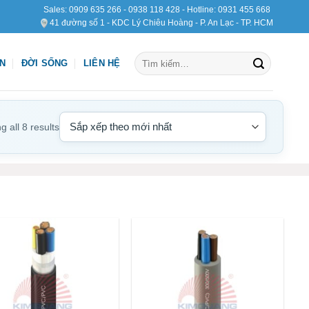
Sales:
0909 635 266
-
0938 118 428
- Hotline:
0931 455 668
41 đường số 1 - KDC Lý Chiêu Hoàng - P. An Lạc - TP. HCM
Tìm
ỆN
ĐỜI SỐNG
LIÊN HỆ
kiếm:
 all 8 results