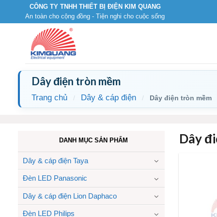
Skip
CÔNG TY TNHH THIẾT BỊ ĐIỆN KIM QUANG
An toàn cho cộng đồng - Tiện nghi cho cuộc sống
to
content
Dây điện tròn mềm
Trang chủ
Dây & cáp điện
/
/
Dây điện tròn mềm
Dây đ
DANH MỤC SẢN PHẨM
Dây & cáp điện Taya
Đèn LED Panasonic
Dây & cáp điện Lion Daphaco
Đèn LED Philips