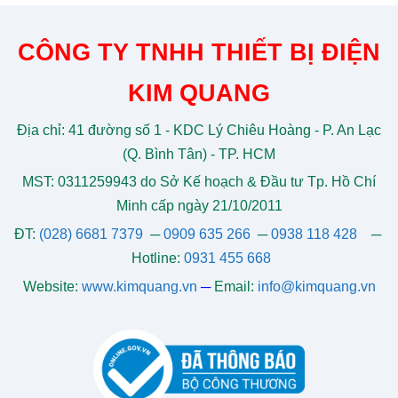
CÔNG TY TNHH THIẾT BỊ ĐIỆN
KIM QUANG
Địa chỉ: 41 đường số 1 - KDC Lý Chiêu Hoàng - P. An Lạc
(Q. Bình Tân) - TP. HCM
MST: 0311259943 do Sở Kế hoạch & Đầu tư Tp. Hồ Chí
Minh cấp ngày 21/10/2011
ĐT:
(028) 6681 7379
─
0909 635 266
─
0938 118 428
─
Hotline:
0931 455 668
Website:
www.kimquang.vn
─
Email:
info@kimquang.vn