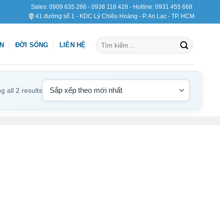
Sales:
0909 635 266
-
0938 118 428
- Hotline:
0931 455 668
41 đường số 1 - KDC Lý Chiêu Hoàng - P. An Lạc - TP. HCM
Tìm
ỆN
ĐỜI SỐNG
LIÊN HỆ
kiếm:
 all 2 results