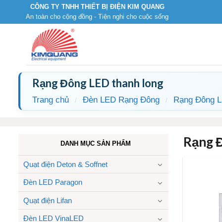
Skip
CÔNG TY TNHH THIẾT BỊ ĐIỆN KIM QUANG
An toàn cho cộng đồng - Tiện nghi cho cuộc sống
to
content
Rạng Đông LED thanh long
Trang chủ
Đèn LED Rạng Đông
Rạng Đông L
/
/
Rạng Đ
DANH MỤC SẢN PHẨM
Quạt điện Deton & Soffnet
Đèn LED Paragon
Quạt điện Lifan
Đèn LED VinaLED