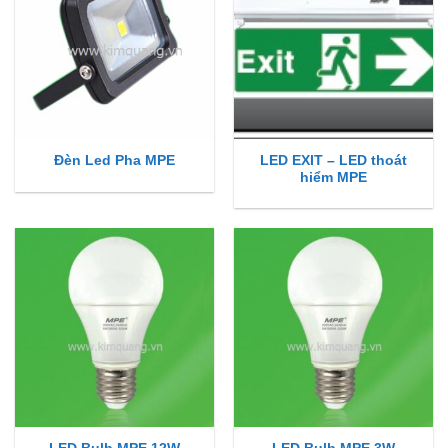
LED EXIT – LED thoát
Đèn Led Pha MPE
hiểm MPE