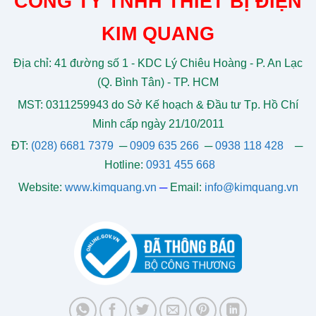
CÔNG TY TNHH THIẾT BỊ ĐIỆN
KIM QUANG
Địa chỉ: 41 đường số 1 - KDC Lý Chiêu Hoàng - P. An Lạc
(Q. Bình Tân) - TP. HCM
MST: 0311259943 do Sở Kế hoạch & Đầu tư Tp. Hồ Chí
Minh cấp ngày 21/10/2011
ĐT:
(028) 6681 7379
─
0909 635 266
─
0938 118 428
─
Hotline:
0931 455 668
Website:
www.kimquang.vn
─
Email:
info@kimquang.vn