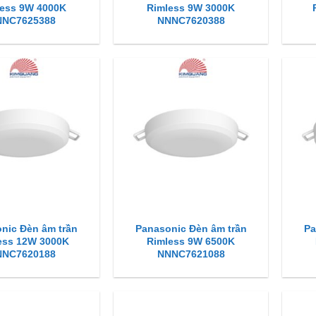
ess 9W 4000K
Rimless 9W 3000K
NNC7625388
NNNC7620388
nic Đèn âm trần
Panasonic Đèn âm trần
Pa
ess 12W 3000K
Rimless 9W 6500K
NNC7620188
NNNC7621088