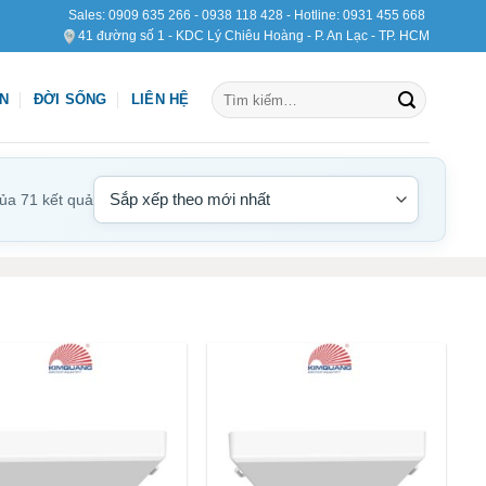
Sales:
0909 635 266
-
0938 118 428
- Hotline:
0931 455 668
41 đường số 1 - KDC Lý Chiêu Hoàng - P. An Lạc - TP. HCM
Tìm
ỆN
ĐỜI SỐNG
LIÊN HỆ
kiếm:
của 71 kết quả