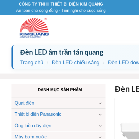
Skip
CÔNG TY TNHH THIẾT BỊ ĐIỆN KIM QUANG
An toàn cho cộng đồng - Tiện nghi cho cuộc sống
to
content
Đèn LED âm trần tán quang
Trang chủ
Đèn LED chiếu sáng
Đèn LED down
/
/
Đèn LE
DANH MỤC SẢN PHẨM
Quạt điện
Thiết bị điện Panasonic
Ống luồn dây điện
Máy bơm nước