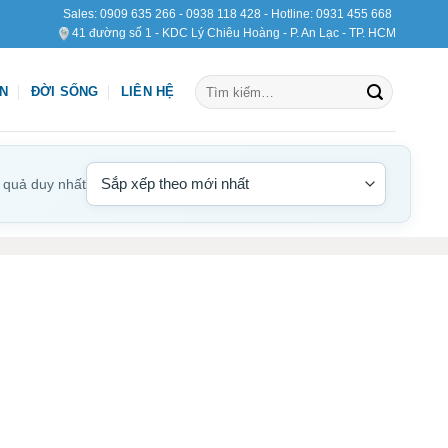
Sales:
0909 635 266
-
0938 118 428
- Hotline:
0931 455 668
41 đường số 1 - KDC Lý Chiêu Hoàng - P. An Lạc - TP. HCM
Tìm
ỆN
ĐỜI SỐNG
LIÊN HỆ
kiếm:
t quả duy nhất