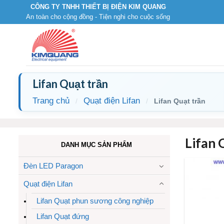
Skip
CÔNG TY TNHH THIẾT BỊ ĐIỆN KIM QUANG
An toàn cho cộng đồng - Tiện nghi cho cuộc sống
to
content
Lifan Quạt trần
Trang chủ
Quạt điện Lifan
/
/
Lifan Quạt trần
Lifan 
DANH MỤC SẢN PHẨM
Đèn LED Paragon
Quạt điện Lifan
Lifan Quạt phun sương công nghiệp
Lifan Quạt đứng