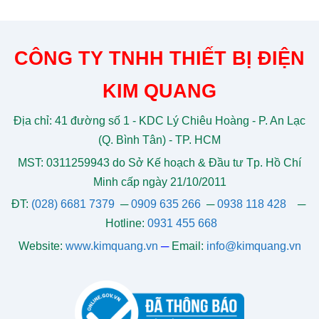
CÔNG TY TNHH THIẾT BỊ ĐIỆN
KIM QUANG
Địa chỉ: 41 đường số 1 - KDC Lý Chiêu Hoàng - P. An Lạc
(Q. Bình Tân) - TP. HCM
MST: 0311259943 do Sở Kế hoạch & Đầu tư Tp. Hồ Chí
Minh cấp ngày 21/10/2011
ĐT:
(028) 6681 7379
─
0909 635 266
─
0938 118 428
─
Hotline:
0931 455 668
Website:
www.kimquang.vn
─
Email:
info@kimquang.vn