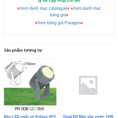
ty
để cập nhật chi tiết
»
Xem danh mục catalogue
«
»
Xem danh mục
bảng giá
«
»
Xem bảng giá Paragon
«
Sản phẩm tương tự
Đèn LED ngồi cỏ Anfaco AFC
VinaLED Đèn sân vườn 12W