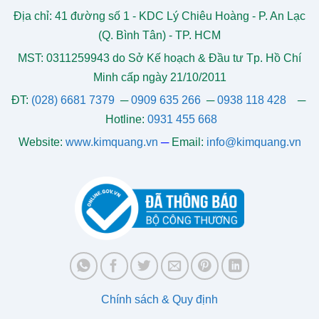
Địa chỉ: 41 đường số 1 - KDC Lý Chiêu Hoàng - P. An Lạc
(Q. Bình Tân) - TP. HCM
MST: 0311259943 do Sở Kế hoạch & Đầu tư Tp. Hồ Chí
Minh cấp ngày 21/10/2011
ĐT:
(028) 6681 7379
─
0909 635 266
─
0938 118 428
─
Hotline:
0931 455 668
Website:
www.kimquang.vn
─
Email:
info@kimquang.vn
Chính sách & Quy định