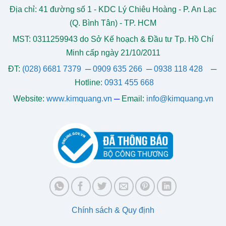
Địa chỉ: 41 đường số 1 - KDC Lý Chiêu Hoàng - P. An Lạc
(Q. Bình Tân) - TP. HCM
MST: 0311259943 do Sở Kế hoạch & Đầu tư Tp. Hồ Chí
Minh cấp ngày 21/10/2011
ĐT:
(028) 6681 7379
─
0909 635 266
─
0938 118 428
─
Hotline:
0931 455 668
Website:
www.kimquang.vn
─
Email:
info@kimquang.vn
Chính sách & Quy định