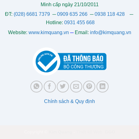
Minh cấp ngày 21/10/2011
ĐT:
(028) 6681 7379
─
0909 635 266
─
0938 118 428
─
Hotline:
0931 455 668
Website:
www.kimquang.vn
─
Email:
info@kimquang.vn
Chính sách & Quy định
Copyright ©
Kim Quang
-
Thiết kế Web
:
GGO