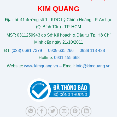
KIM QUANG
Địa chỉ: 41 đường số 1 - KDC Lý Chiêu Hoàng - P. An Lạc
(Q. Bình Tân) - TP. HCM
MST: 0311259943 do Sở Kế hoạch & Đầu tư Tp. Hồ Chí
Minh cấp ngày 21/10/2011
ĐT:
(028) 6681 7379
─
0909 635 266
─
0938 118 428
─
Hotline:
0931 455 668
Website:
www.kimquang.vn
─
Email:
info@kimquang.vn