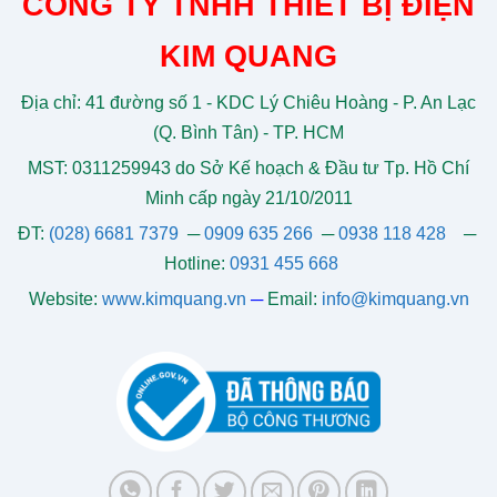
CÔNG TY TNHH THIẾT BỊ ĐIỆN
KIM QUANG
Địa chỉ: 41 đường số 1 - KDC Lý Chiêu Hoàng - P. An Lạc
(Q. Bình Tân) - TP. HCM
MST: 0311259943 do Sở Kế hoạch & Đầu tư Tp. Hồ Chí
Minh cấp ngày 21/10/2011
ĐT:
(028) 6681 7379
─
0909 635 266
─
0938 118 428
─
Hotline:
0931 455 668
Website:
www.kimquang.vn
─
Email:
info@kimquang.vn