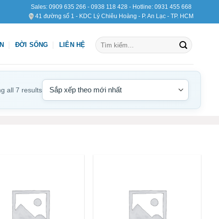
Sales:
0909 635 266
-
0938 118 428
- Hotline:
0931 455 668
41 đường số 1 - KDC Lý Chiêu Hoàng - P. An Lạc - TP. HCM
Tìm
ỆN
ĐỜI SỐNG
LIÊN HỆ
kiếm:
 all 7 results