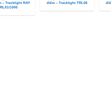
m – Tracklight RAY
điểm – Tracklight TRL06
đi
RL01/1000