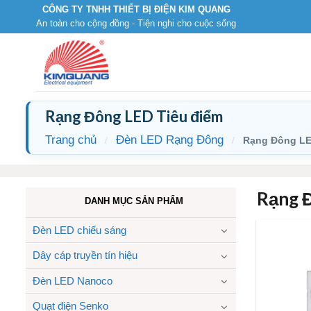
Skip
CÔNG TY TNHH THIẾT BỊ ĐIỆN KIM QUANG
An toàn cho cộng đồng - Tiện nghi cho cuộc sống
to
content
Rạng Đông LED Tiêu điểm
Trang chủ
Đèn LED Rạng Đông
/
/
Rạng Đông LE
Rạng 
DANH MỤC SẢN PHẨM
Đèn LED chiếu sáng
Dây cáp truyền tín hiệu
Đèn LED Nanoco
Quạt điện Senko