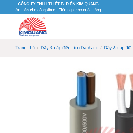
Skip
CÔNG TY TNHH THIẾT BỊ ĐIỆN KIM QUANG
An toàn cho cộng đồng - Tiện nghi cho cuộc sống
to
content
Trang chủ
Dây & cáp điện Lion Daphaco
Dây & cáp điện
/
/