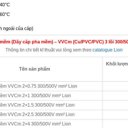
140°C
160°C
h ngoài của cáp)
n mềm (Dây cáp pha mềm) – VVCm (Cu/PVC/PVC) 3 lõi
300/50
Thông tin chi tiết kĩ thuật vui lòng xem theo
catalogue Lion
Khối lượn
Tên sản phẩm
 mềm VVCm 2×0.75 300/500V mm² Lion
 mềm VVCm 2×1 300/500V mm² Lion
 mềm VVCm 2×1.5 300/500V mm² Lion
 mềm VVCm 2×2.5 300/500V mm² Lion
 mềm VVCm 2×4 300/500V mm² Lion