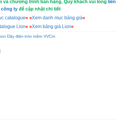
m và chương trình bán hàng, Quý khách vui lòng
liên
 công ty
để cập nhật chi tiết
c catalogue
«
»
Xem danh mục bảng giá
«
alogue Lion
«
»
Xem bảng giá Lion
«
Lion Dây điện tròn mềm VVCm