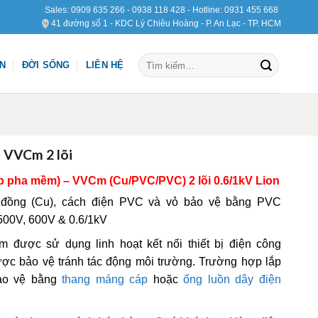
Sales:
0909 635 266
-
0938 118 428
- Hotline:
0931 455 668
41 đường số 1 - KDC Lý Chiêu Hoàng - P. An Lạc - TP. HCM
Tìm
ỆN
ĐỜI SỐNG
LIÊN HỆ
kiếm:
 VVCm 2 lõi
p pha mềm) – VVCm (Cu/PVC/PVC) 2 lõi 0.6/1kV
Lion
 đồng (Cu), cách điện PVC và vỏ bảo vệ bằng PVC
500V, 600V & 0.6/1kV
được sử dụng linh hoạt kết nối thiết bị điện công
được bảo vệ tránh tác động môi trường. Trường hợp lắp
bảo vệ bằng
thang máng cáp
hoặc
ống luồn dây điện