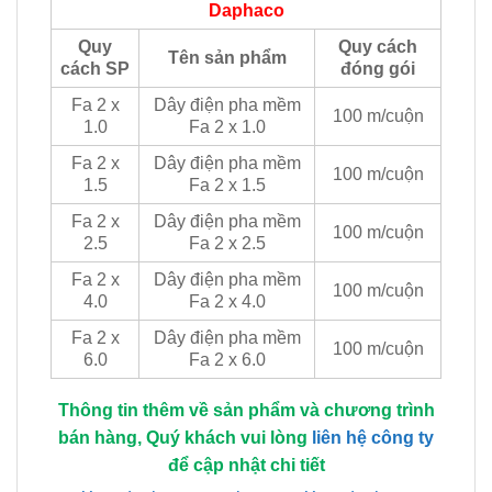
Daphaco
Quy
Quy cách
Tên sản phẩm
cách SP
đóng gói
Fa 2 x
Dây điện pha mềm
100 m/cuộn
1.0
Fa 2 x 1.0
Fa 2 x
Dây điện pha mềm
100 m/cuộn
1.5
Fa 2 x 1.5
Fa 2 x
Dây điện pha mềm
100 m/cuộn
2.5
Fa 2 x 2.5
Fa 2 x
Dây điện pha mềm
100 m/cuộn
4.0
Fa 2 x 4.0
Fa 2 x
Dây điện pha mềm
100 m/cuộn
6.0
Fa 2 x 6.0
Thông tin thêm về sản phẩm và chương trình
bán hàng, Quý khách vui lòng
liên hệ công ty
để cập nhật chi tiết