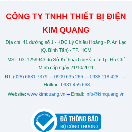
CÔNG TY TNHH THIẾT BỊ ĐIỆN
KIM QUANG
Địa chỉ: 41 đường số 1 - KDC Lý Chiêu Hoàng - P. An Lạc
(Q. Bình Tân) - TP. HCM
MST: 0311259943 do Sở Kế hoạch & Đầu tư Tp. Hồ Chí
Minh cấp ngày 21/10/2011
ĐT:
(028) 6681 7379
─
0909 635 266
─
0938 118 428
─
Hotline:
0931 455 668
Website:
www.kimquang.vn
─
Email:
info@kimquang.vn