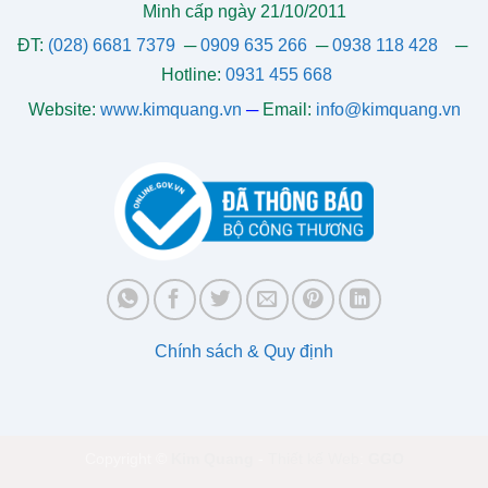
Minh cấp ngày 21/10/2011
ĐT:
(028) 6681 7379
─
0909 635 266
─
0938 118 428
─
Hotline:
0931 455 668
Website:
www.kimquang.vn
─
Email:
info@kimquang.vn
Chính sách & Quy định
Copyright ©
Kim Quang
-
Thiết kế Web
:
GGO