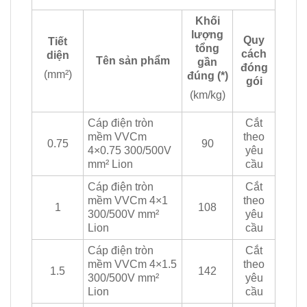
Khối
lượng
Quy
Tiết
tổng
cách
diện
Tên sản phẩm
gần
đóng
(mm²)
đúng (*)
gói
(km/kg)
Cáp điện tròn
Cắt
mềm VVCm
theo
0.75
90
4×0.75 300/500V
yêu
mm² Lion
cầu
Cáp điện tròn
Cắt
mềm VVCm 4×1
theo
1
108
300/500V mm²
yêu
Lion
cầu
Cáp điện tròn
Cắt
mềm VVCm 4×1.5
theo
1.5
142
300/500V mm²
yêu
Lion
cầu