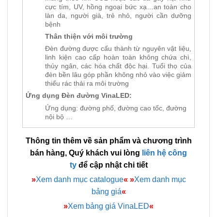
cực tím, UV, hồng ngoại bức xạ…an toàn cho
làn da, người già, trẻ nhỏ, người cần dưỡng
bệnh
Thân thiện với môi trường
Đèn đường được cấu thành từ nguyên vật liệu,
linh kiện cao cấp hoàn toàn không chứa chì,
thủy ngân, các hóa chất độc hại. Tuổi thọ của
đèn bền lâu góp phần không nhỏ vào việc giảm
thiểu rác thải ra môi trường
Ứng dụng Đèn đường VinaLED:
Ứng dụng: đường phố, đường cao tốc, đường
nội bộ …
Thông tin thêm về sản phẩm và chương trình
bán hàng, Quý khách vui lòng
liên hệ công
ty
để cập nhật chi tiết
»
Xem danh mục catalogue
«
»
Xem danh mục
bảng giá
«
»
Xem bảng giá VinaLED
«