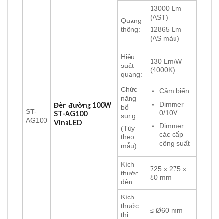
13000 Lm
(AST)
Quang
thông:
12865 Lm
(AS màu)
Hiệu
130 Lm/W
suất
(4000K)
quang:
Chức
Cảm biến
năng
Dimmer
Đèn đường 100W
bổ
ST-
0/10V
ST-AG100
sung
AG100
VinaLED
Dimmer
(Tùy
các cấp
theo
công suất
mẫu)
Kích
725 x 275 x
thước
80 mm
đèn:
Kích
thước
≤ Ø60 mm
thi