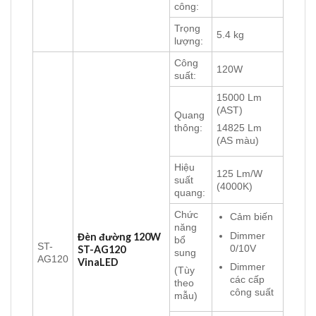
công:
Trọng
5.4 kg
lượng:
Công
120W
suất:
15000 Lm
(AST)
Quang
thông:
14825 Lm
(AS màu)
Hiệu
125 Lm/W
suất
(4000K)
quang:
Chức
Cảm biến
năng
Dimmer
Đèn đường 120W
bổ
ST-
0/10V
ST-AG120
sung
AG120
VinaLED
Dimmer
(Tùy
các cấp
theo
công suất
mẫu)