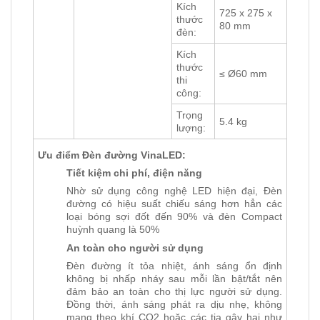
Kích
725 x 275 x
thước
80 mm
đèn:
Kích
thước
≤ Ø60 mm
thi
công:
Trọng
5.4 kg
lượng:
Ưu điểm Đèn đường VinaLED:
Tiết kiệm chi phí, điện năng
Nhờ sử dụng công nghệ LED hiện đại, Đèn
đường có hiệu suất chiếu sáng hơn hẳn các
loại bóng sợi đốt đến 90% và đèn Compact
huỳnh quang là 50%
An toàn cho người sử dụng
Đèn đường ít tỏa nhiệt, ánh sáng ổn định
không bị nhấp nháy sau mỗi lần bật/tắt nên
đảm bảo an toàn cho thị lực người sử dụng.
Đồng thời, ánh sáng phát ra dịu nhẹ, không
mang theo khí CO2 hoặc các tia gây hại như