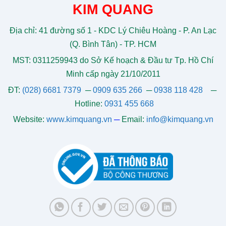
KIM QUANG
Địa chỉ: 41 đường số 1 - KDC Lý Chiêu Hoàng - P. An Lạc
(Q. Bình Tân) - TP. HCM
MST: 0311259943 do Sở Kế hoạch & Đầu tư Tp. Hồ Chí
Minh cấp ngày 21/10/2011
ĐT:
(028) 6681 7379
─
0909 635 266
─
0938 118 428
─
Hotline:
0931 455 668
Website:
www.kimquang.vn
─
Email:
info@kimquang.vn