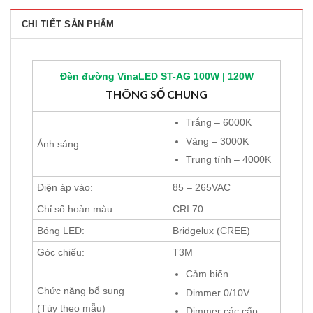
CHI TIẾT SẢN PHẨM
Đèn đường
VinaLED
ST-AG 10
0W | 120W
THÔNG SỐ CHUNG
Trắng – 6000K
Vàng – 3000K
Ánh sáng
Trung tính – 4000K
Điện áp vào:
85 – 265VAC
Chỉ số hoàn màu:
CRI 70
Bóng LED:
Bridgelux (CREE)
Góc chiếu:
T3M
Cảm biến
Chức năng bổ sung
Dimmer 0/10V
(Tùy theo mẫu)
Dimmer các cấp