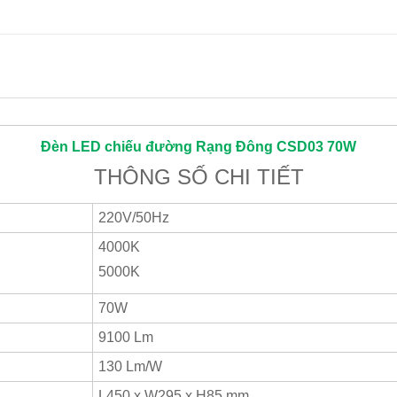
Đèn LED chiếu đường
Rạng Đông
CSD03 70W
THÔNG SỐ CHI TIẾT
220V/50Hz
4000K
5000K
70W
9100 Lm
130 Lm/W
L450 x W295 x H85 mm