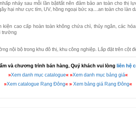
 nhấp nháy sau mỗi lần bật/tắt nên đảm bảo an toàn cho thị l
gây hại như cực tím, UV, hồng ngoại bức xạ…an toàn cho làn d
h kiện cao cấp hoàn toàn không chứa chì, thủy ngân, các hóa
i trường
 nội bộ trong khu đô thị, khu công nghiệp. Lắp đặt trên cột đ
hẩm và chương trình bán hàng, Quý khách vui lòng
liên hệ 
»
Xem danh mục catalogue
«
»
Xem danh mục bảng giá
«
»
Xem catalogue Rạng Đông
«
»
Xem bảng giá Rạng Đông
«