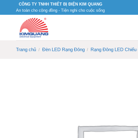
Skip
CÔNG TY TNHH THIẾT BỊ ĐIỆN KIM QUANG
An toàn cho cộng đồng - Tiện nghi cho cuộc sống
to
content
Trang chủ
Đèn LED Rạng Đông
Rạng Đông LED Chiếu
/
/