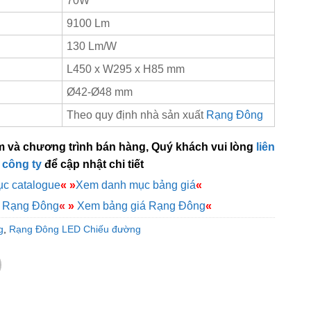
70W
9100 Lm
130 Lm/W
L450 x W295 x H85 mm
Ø42-Ø48 mm
Theo quy định nhà sản xuất
Rạng Đông
m và chương trình bán hàng, Quý khách vui lòng
liên
 công ty
để cập nhật chi tiết
c catalogue
«
»
Xem danh mục bảng giá
«
e Rạng Đông
«
»
Xem bảng giá Rạng Đông
«
g
,
Rạng Đông LED Chiếu đường