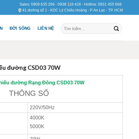
Sales:
0909 635 266
-
0938 118 428
- Hotline:
0931 455 668
41 đường số 1 - KDC Lý Chiêu Hoàng - P. An Lạc - TP. HCM
Tìm
ỆN
ĐỜI SỐNG
LIÊN HỆ
kiếm:
iếu đường CSD03 70W
hiếu đường
Rạng Đông
CSD03 70W
THÔNG SỐ
220V/50Hz
4000K
5000K