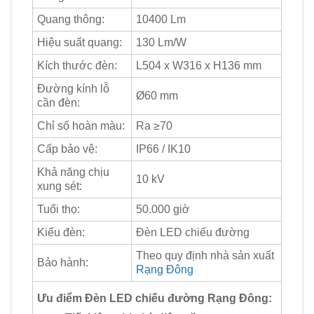
Quang thông:
10400 Lm
Hiệu suất quang:
130 Lm/W
Kích thước đèn:
L504 x W316 x H136 mm
Đường kính lỗ
Ø60 mm
cần đèn:
Chỉ số hoàn màu:
Ra ≥70
Cấp bảo vệ:
IP66 / IK10
Khả năng chịu
10 kV
xung sét:
Tuổi thọ:
50.000 giờ
Kiểu đèn:
Đèn LED chiếu đường
Theo quy định nhà sản xuất
Bảo hành:
Rạng Đông
Ưu điểm Đèn LED chiếu đường Rạng Đông: