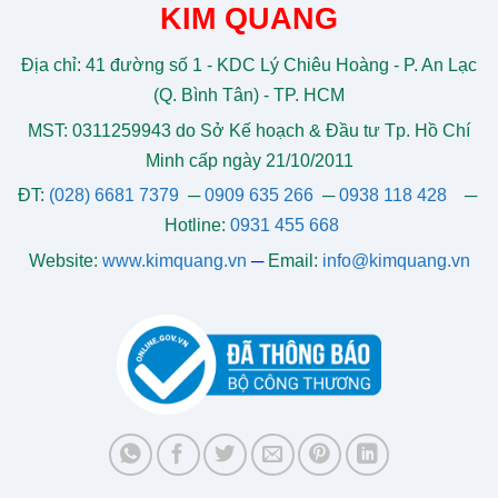
KIM QUANG
Địa chỉ: 41 đường số 1 - KDC Lý Chiêu Hoàng - P. An Lạc
(Q. Bình Tân) - TP. HCM
MST: 0311259943 do Sở Kế hoạch & Đầu tư Tp. Hồ Chí
Minh cấp ngày 21/10/2011
ĐT:
(028) 6681 7379
─
0909 635 266
─
0938 118 428
─
Hotline:
0931 455 668
Website:
www.kimquang.vn
─
Email:
info@kimquang.vn