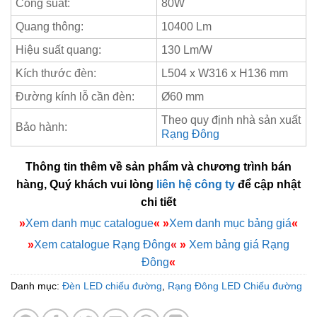
Công suất:
80W
Quang thông:
10400 Lm
Hiệu suất quang:
130 Lm/W
Kích thước đèn:
L504 x W316 x H136 mm
Đường kính lỗ cần đèn:
Ø60 mm
Theo quy định nhà sản xuất
Bảo hành:
Rạng Đông
Thông tin thêm về sản phẩm và chương trình bán
hàng, Quý khách vui lòng
liên hệ công ty
để cập nhật
chi tiết
»
Xem danh mục catalogue
«
»
Xem danh mục bảng giá
«
»
Xem catalogue Rạng Đông
«
»
Xem bảng giá Rạng
Đông
«
Danh mục:
Đèn LED chiếu đường
,
Rạng Đông LED Chiếu đường