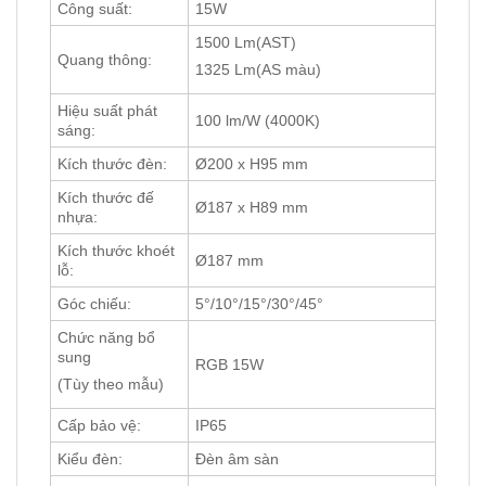
Công suất:
15W
1500 Lm(AST)
Quang thông:
1325 Lm(AS màu)
Hiệu suất phát
100 lm/W (4000K)
sáng:
Kích thước đèn:
Ø200 x H95 mm
Kích thước đế
Ø187 x H89 mm
nhựa:
Kích thước khoét
Ø187 mm
lỗ:
Góc chiếu:
5°/10°/15°/30°/45°
Chức năng bổ
sung
RGB 15W
(Tùy theo mẫu)
Cấp bảo vệ:
IP65
Kiểu đèn:
Đèn âm sàn