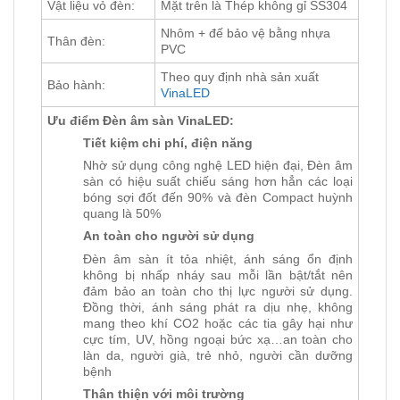
Vật liệu vỏ đèn:
Mặt trên là Thép không gỉ SS304
Nhôm + đế bảo vệ bằng nhựa
Thân đèn:
PVC
Theo quy định nhà sản xuất
Bảo hành:
VinaLED
Ưu điểm Đèn âm sàn VinaLED:
Tiết kiệm chi phí, điện năng
Nhờ sử dụng công nghệ LED hiện đại, Đèn âm
sàn có hiệu suất chiếu sáng hơn hẳn các loại
bóng sợi đốt đến 90% và đèn Compact huỳnh
quang là 50%
An toàn cho người sử dụng
Đèn âm sàn ít tỏa nhiệt, ánh sáng ổn định
không bị nhấp nháy sau mỗi lần bật/tắt nên
đảm bảo an toàn cho thị lực người sử dụng.
Đồng thời, ánh sáng phát ra dịu nhẹ, không
mang theo khí CO2 hoặc các tia gây hại như
cực tím, UV, hồng ngoại bức xạ…an toàn cho
làn da, người già, trẻ nhỏ, người cần dưỡng
bệnh
Thân thiện với môi trường