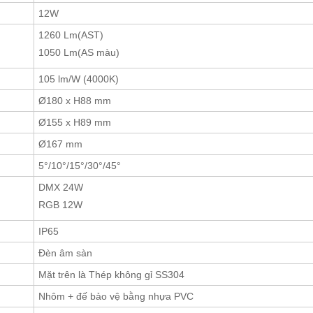
12W
1260 Lm(AST)
1050 Lm(AS màu)
105 lm/W (4000K)
Ø180 x H88 mm
Ø155 x H89 mm
Ø167 mm
5°/10°/15°/30°/45°
DMX 24W
RGB 12W
IP65
Đèn âm sàn
Mặt trên là Thép không gỉ SS304
Nhôm + đế bảo vệ bằng nhựa PVC