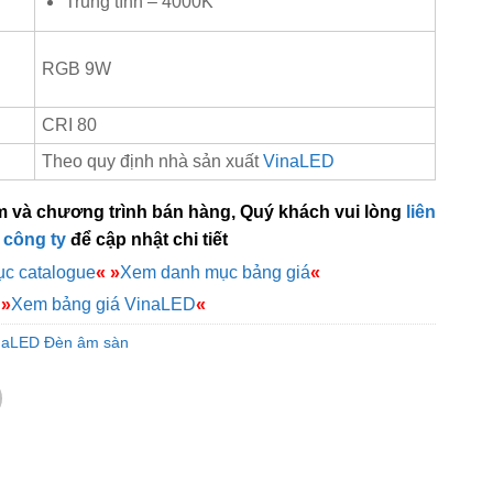
Trung tính – 4000K
RGB 9W
CRI 80
Theo quy định nhà sản xuất
VinaLED
m và chương trình bán hàng, Quý khách vui lòng
liên
 công ty
để cập nhật chi tiết
c catalogue
«
»
Xem danh mục bảng giá
«
»
Xem bảng giá VinaLED
«
naLED Đèn âm sàn