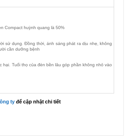
 đèn Compact huỳnh quang là 50%
ười sử dụng. Đồng thời, ánh sáng phát ra dịu nhẹ, không
người cần dưỡng bệnh
ộc hại. Tuổi thọ của đèn bền lâu góp phần không nhỏ vào
công ty
để cập nhật chi tiết