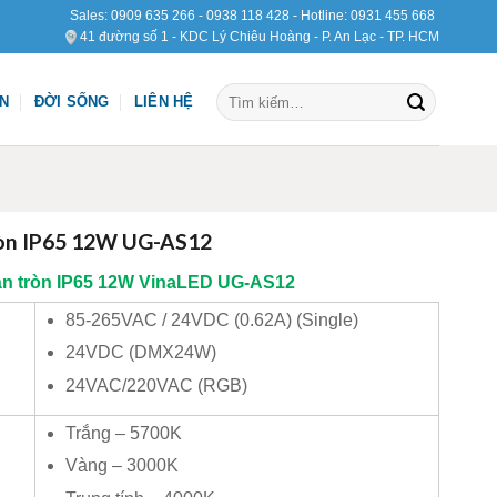
Sales:
0909 635 266
-
0938 118 428
- Hotline:
0931 455 668
41 đường số 1 - KDC Lý Chiêu Hoàng - P. An Lạc - TP. HCM
Tìm
ỆN
ĐỜI SỐNG
LIÊN HỆ
kiếm:
ròn IP65 12W UG-AS12
n tròn IP65 12W
VinaLED
UG-AS12
85-265VAC / 24VDC (0.62A) (Single)
24VDC (DMX24W)
24VAC/220VAC (RGB)
Trắng – 5700K
Vàng – 3000K