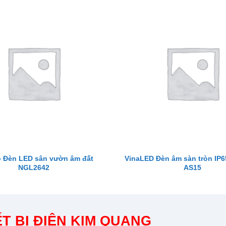
 Đèn LED sân vườn âm đất
VinaLED Đèn âm sàn tròn IP
NGL2642
AS15
T BỊ ĐIỆN KIM QUANG