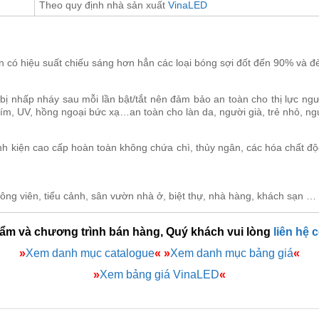
Theo quy định nhà sản xuất
VinaLED
 có hiệu suất chiếu sáng hơn hẳn các loại bóng sợi đốt đến 90% và
bị nhấp nháy sau mỗi lần bật/tắt nên đảm bảo an toàn cho thị lực ng
tím, UV, hồng ngoại bức xạ…an toàn cho làn da, người già, trẻ nhỏ, 
nh kiện cao cấp hoàn toàn không chứa chì, thủy ngân, các hóa chất đ
 công viên, tiểu cảnh, sân vườn nhà ở, biệt thự, nhà hàng, khách sạn …
hẩm và chương trình bán hàng, Quý khách vui lòng
liên hệ 
»
Xem danh mục catalogue
«
»
Xem danh mục bảng giá
«
»
Xem bảng giá VinaLED
«