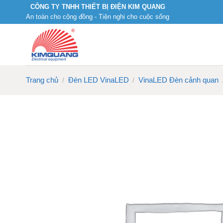
Skip
CÔNG TY TNHH THIẾT BỊ ĐIỆN KIM QUANG
An toàn cho cộng đồng - Tiện nghi cho cuộc sống
to
content
Trang chủ
Đèn LED VinaLED
VinaLED Đèn cảnh quan
/
/