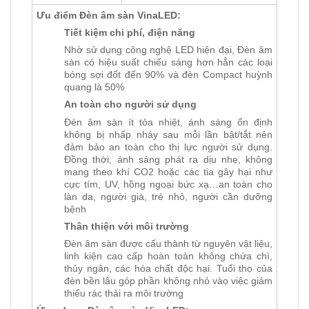
Ưu điểm Đèn âm sàn VinaLED:
Tiết kiệm chi phí, điện năng
Nhờ sử dụng công nghệ LED hiện đại, Đèn âm
sàn có hiệu suất chiếu sáng hơn hẳn các loại
bóng sợi đốt đến 90% và đèn Compact huỳnh
quang là 50%
An toàn cho người sử dụng
Đèn âm sàn ít tỏa nhiệt, ánh sáng ổn định
không bị nhấp nháy sau mỗi lần bật/tắt nên
đảm bảo an toàn cho thị lực người sử dụng.
Đồng thời, ánh sáng phát ra dịu nhẹ, không
mang theo khí CO2 hoặc các tia gây hại như
cực tím, UV, hồng ngoại bức xạ…an toàn cho
làn da, người già, trẻ nhỏ, người cần dưỡng
bệnh
Thân thiện với môi trường
Đèn âm sàn được cấu thành từ nguyên vật liệu,
linh kiện cao cấp hoàn toàn không chứa chì,
thủy ngân, các hóa chất độc hại. Tuổi thọ của
đèn bền lâu góp phần không nhỏ vào việc giảm
thiểu rác thải ra môi trường