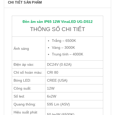
CHI TIẾT SẢN PHẨM
Đèn âm sàn IP65 12W
VinaLED
UG-DS12
THÔNG SỐ CHI TIẾT
Trắng – 6500K
Vàng – 3000K
Ánh sáng
Trung tính – 4000K
Điện áp vào:
DC24V (0.62A)
Chỉ số hoàn màu:
CRI 80
Bóng LED:
CREE (USA)
Công suất:
12W
Số led:
6x2W
Quang thông:
595 Lm (ASV)
Hiệu suất phát
50 lm/W (6500K)