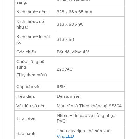
sáng:
Kích thước đèn:
328 x 63 x 65 mm
Kích thước đế
313 x 58 x 90
nhựa:
Kích thước khoét
313 x 58
lỗ:
Góc chiếu:
Bất đối xứng 45°
Chức năng bổ
sung
220VAC
(Tùy theo mẫu)
Cấp bảo vệ:
IP65
Kiểu đèn:
Đèn âm sàn
Vật liệu vỏ đèn:
Mặt trên là Thép không gỉ SS304
Nhôm + đế bảo vệ bằng nhựa
Thân đèn:
PVC
Theo quy định nhà sản xuất
Bảo hành:
VinaLED