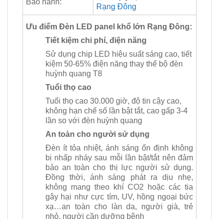
Bảo hành:
Rạng Đông
Ưu điểm Đèn LED panel khổ lớn Rạng Đông:
Tiết kiệm chi phí, điện năng
Sử dụng chip LED hiệu suất sáng cao, tiết
kiệm 50-65% điện năng thay thế bộ đèn
huỳnh quang T8
Tuổi thọ cao
Tuổi thọ cao 30.000 giờ, độ tin cậy cao,
không hạn chế số lần bật tắt, cao gấp 3-4
lần so với đèn huỳnh quang
An toàn cho người sử dụng
Đèn ít tỏa nhiệt, ánh sáng ổn định không
bị nhấp nháy sau mỗi lần bật/tắt nên đảm
bảo an toàn cho thị lực người sử dụng.
Đồng thời, ánh sáng phát ra dịu nhẹ,
không mang theo khí CO2 hoặc các tia
gây hại như cực tím, UV, hồng ngoại bức
xạ…an toàn cho làn da, người già, trẻ
nhỏ, người cần dưỡng bệnh