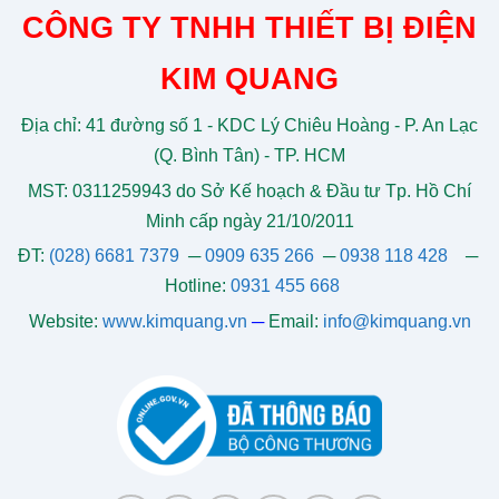
CÔNG TY TNHH THIẾT BỊ ĐIỆN
KIM QUANG
Địa chỉ: 41 đường số 1 - KDC Lý Chiêu Hoàng - P. An Lạc
(Q. Bình Tân) - TP. HCM
MST: 0311259943 do Sở Kế hoạch & Đầu tư Tp. Hồ Chí
Minh cấp ngày 21/10/2011
ĐT:
(028) 6681 7379
─
0909 635 266
─
0938 118 428
─
Hotline:
0931 455 668
Website:
www.kimquang.vn
─
Email:
info@kimquang.vn