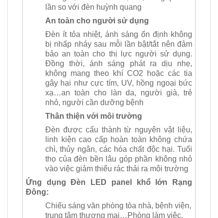
lần so với đèn huỳnh quang
An toàn cho người sử dụng
Đèn ít tỏa nhiệt, ánh sáng ổn định không
bị nhấp nháy sau mỗi lần bật/tắt nên đảm
bảo an toàn cho thị lực người sử dụng.
Đồng thời, ánh sáng phát ra dịu nhẹ,
không mang theo khí CO2 hoặc các tia
gây hại như cực tím, UV, hồng ngoại bức
xạ…an toàn cho làn da, người già, trẻ
nhỏ, người cần dưỡng bệnh
Thân thiện với môi trường
Đèn được cấu thành từ nguyên vật liệu,
linh kiện cao cấp hoàn toàn không chứa
chì, thủy ngân, các hóa chất độc hại. Tuổi
thọ của đèn bền lâu góp phần không nhỏ
vào việc giảm thiểu rác thải ra môi trường
Ứng dụng Đèn LED panel khổ lớn Rạng
Đông:
Chiếu sáng văn phòng tòa nhà, bệnh viện,
trung tâm thương mại…Phòng làm việc,