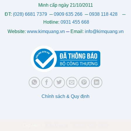
Minh cấp ngày 21/10/2011
ĐT:
(028) 6681 7379
─
0909 635 266
─
0938 118 428
─
Hotline:
0931 455 668
Website:
www.kimquang.vn
─
Email:
info@kimquang.vn
Chính sách & Quy định
Copyright ©
Kim Quang
-
Thiết kế Web
:
GGO