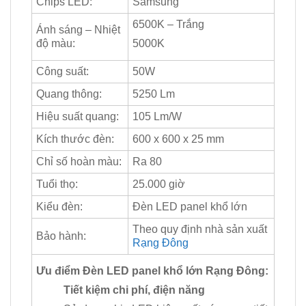
Chips LED:
Samsung
6500K – Trắng
Ánh sáng – Nhiệt
độ màu:
5000K
Công suất:
50W
Quang thông:
5250 Lm
Hiệu suất quang:
105 Lm/W
Kích thước đèn:
600 x 600 x 25 mm
Chỉ số hoàn màu:
Ra 80
Tuổi thọ:
25.000 giờ
Kiểu đèn:
Đèn LED panel khổ lớn
Theo quy định nhà sản xuất
Bảo hành:
Rạng Đông
Ưu điểm Đèn LED panel khổ lớn Rạng Đông:
Tiết kiệm chi phí, điện năng