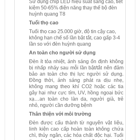
Sử dụng chip LED hiệu suất sáng cao, tiết
kiệm 50-65% điện năng thay thế bộ đèn
huỳnh quang T8
Tuổi thọ cao
Tuổi thọ cao 25.000 giờ, độ tin cậy cao,
không hạn chế số lần bật tắt, cao gấp 3-4
lần so với đèn huỳnh quang
An toàn cho người sử dụng
Đèn ít tỏa nhiệt, ánh sáng ổn định không
bị nhấp nháy sau mỗi lần bật/tắt nên đảm
bảo an toàn cho thị lực người sử dụng.
Đồng thời, ánh sáng phát ra dịu nhẹ,
không mang theo khí CO2 hoặc các tia
gây hại như cực tím, UV, hồng ngoại bức
xạ…an toàn cho làn da, người già, trẻ
nhỏ, người cần dưỡng bệnh
Thân thiện với môi trường
Đèn được cấu thành từ nguyên vật liệu,
linh kiện cao cấp hoàn toàn không chứa
chì, thủy ngân, các hóa chất độc hại. Tuổi