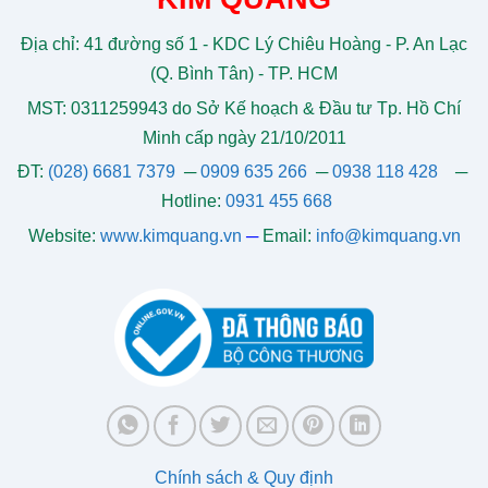
Địa chỉ: 41 đường số 1 - KDC Lý Chiêu Hoàng - P. An Lạc
(Q. Bình Tân) - TP. HCM
MST: 0311259943 do Sở Kế hoạch & Đầu tư Tp. Hồ Chí
Minh cấp ngày 21/10/2011
ĐT:
(028) 6681 7379
─
0909 635 266
─
0938 118 428
─
Hotline:
0931 455 668
Website:
www.kimquang.vn
─
Email:
info@kimquang.vn
Chính sách & Quy định