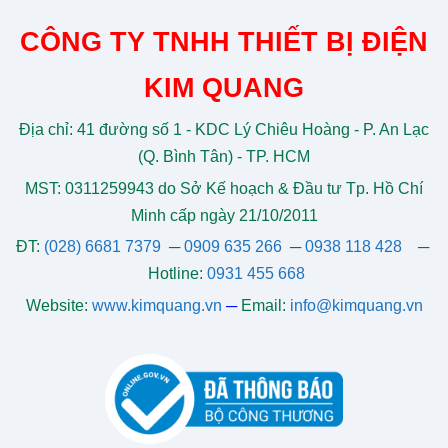
CÔNG TY TNHH THIẾT BỊ ĐIỆN
KIM QUANG
Địa chỉ: 41 đường số 1 - KDC Lý Chiêu Hoàng - P. An Lạc
(Q. Bình Tân) - TP. HCM
MST: 0311259943 do Sở Kế hoạch & Đầu tư Tp. Hồ Chí
Minh cấp ngày 21/10/2011
ĐT:
(028) 6681 7379
─
0909 635 266
─
0938 118 428
─
Hotline:
0931 455 668
Website:
www.kimquang.vn
─
Email:
info@kimquang.vn