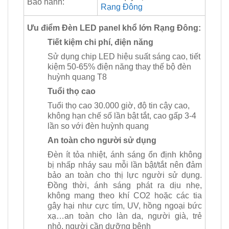
Bảo hành:
Rạng Đông
Ưu điểm Đèn LED panel khổ lớn Rạng Đông:
Tiết kiệm chi phí, điện năng
Sử dụng chip LED hiệu suất sáng cao, tiết
kiệm 50-65% điện năng thay thế bộ đèn
huỳnh quang T8
Tuổi thọ cao
Tuổi thọ cao 30.000 giờ, độ tin cậy cao,
không hạn chế số lần bật tắt, cao gấp 3-4
lần so với đèn huỳnh quang
An toàn cho người sử dụng
Đèn ít tỏa nhiệt, ánh sáng ổn định không
bị nhấp nháy sau mỗi lần bật/tắt nên đảm
bảo an toàn cho thị lực người sử dụng.
Đồng thời, ánh sáng phát ra dịu nhẹ,
không mang theo khí CO2 hoặc các tia
gây hại như cực tím, UV, hồng ngoại bức
xạ…an toàn cho làn da, người già, trẻ
nhỏ, người cần dưỡng bệnh