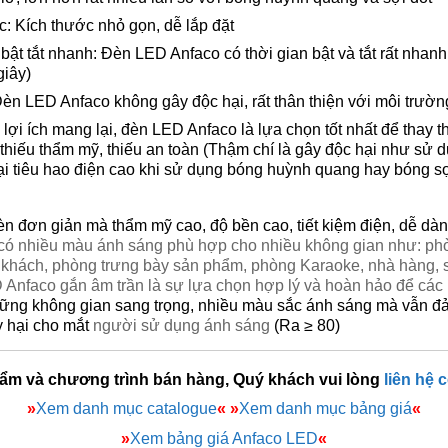
: Kích thước nhỏ gọn, dễ lắp đặt
bật tắt nhanh: Đèn LED Anfaco có thời gian bật và tắt rất nhanh 
giây)
èn LED Anfaco không gây độc hại, rất thân thiện với môi trườn
ợi ích mang lại, đèn LED Anfaco là lựa chọn tốt nhất để thay t
 thiếu thẩm mỹ, thiếu an toàn (Thậm chí là gây độc hại như sử
ại tiêu hao điện cao khi sử dụng bóng huỳnh quang hay bóng s
đèn đơn giản mà thẩm mỹ cao, độ bền cao, tiết kiệm điện, dễ dàn
có nhiều màu ánh sáng phù hợp cho nhiều không gian như: phò
khách, phòng trưng bày sản phẩm, phòng Karaoke, nhà hàng, si
nfaco gắn âm trần là sự lựa chọn hợp lý và hoàn hảo để các 
hững không gian sang trọng, nhiều màu sắc ánh sáng mà vẫn 
y hại cho mắt
người sử dụng ánh sáng
(Ra ≥ 80)
hẩm và chương trình bán hàng, Quý khách vui lòng
liên hệ 
»
Xem danh mục catalogue
«
»
Xem danh mục bảng giá
«
»
Xem bảng giá Anfaco LED
«