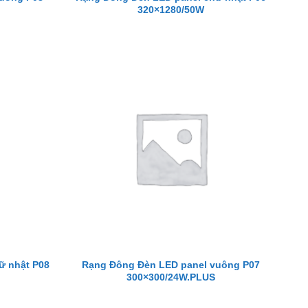
320×1280/50W
ữ nhật P08
Rạng Đông Đèn LED panel vuông P07
300×300/24W.PLUS