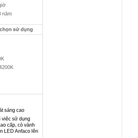
giờ
 3 năm
 chọn sử dụng
0K
: 4200K
át sáng cao
i việc sử dụng
cao cấp, có vành
đèn LED Anfaco lên