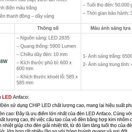
– Tuổi thọ đèn: 50.000 
ĩnh điện màu trắng
– Thời gian bảo hành:
ên thanh đồng – dây vàng
Thông số
Màu ánh sáng lựa
– Nguồn sáng: LED 2835
– Quang thông: 5900 Lumen
– Chiều dày đèn: 10 mm
1- Ánh sáng trắng: 650
48W
– Kích thước phủ bì: 600 x
2- Ánh sáng trung tính
600 mm
– Khích thước khoét lỗ: 585 x
585 mm
n
LED
Anfaco:
 Đèn sử dụng CHIP LED chất lượng cao, mang lại hiệu suất ph
èn cao: Đây là ưu điểm lớn nhất của đèn LED Anfaco. Cùng vớ
t lượng cao, thì việc cấu tạo của vỏ đèn bằng hợp kim nhôm 
nhiệt giúp cho đèn giải nhiệt tốt, từ đó làm tăng tuổi thọ của 
iờ, lớn hơn rất nhiều lần so với bóng huỳnh quang và sợi đốt