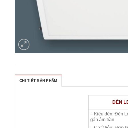
CHI TIẾT SẢN PHẨM
ĐÈN L
– Kiểu đèn: Đèn L
gắn âm trần
– Chất liệu: Hợp k