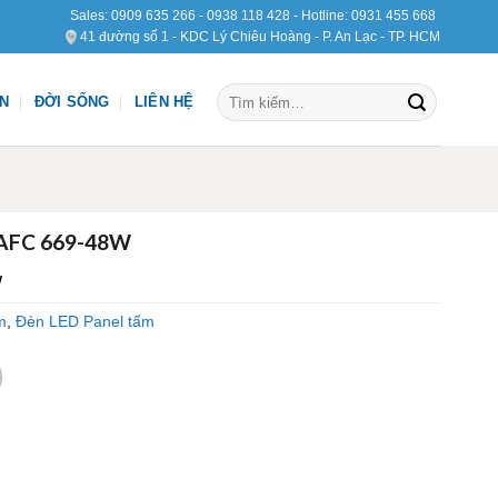
Sales:
0909 635 266
-
0938 118 428
- Hotline:
0931 455 668
41 đường số 1 - KDC Lý Chiêu Hoàng - P. An Lạc - TP. HCM
Tìm
ỆN
ĐỜI SỐNG
LIÊN HỆ
kiếm:
 AFC 669-48W
W
m
,
Đèn LED Panel tấm