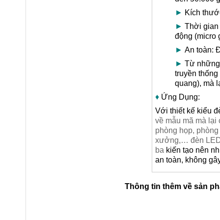
►
Kích thước
►
Thời gian 
động (micro 
►
An toàn: Đ
►
Từ những l
truyền thống
quang), mà l
♦
Ứng Dụng:
Với thiết kế kiểu 
về mẫu mã mà lại 
phòng họp, phòng 
xưởng,… đèn LED A
ba
kiến tạo nên n
an toàn, không gâ
Thông tin thêm về sản p