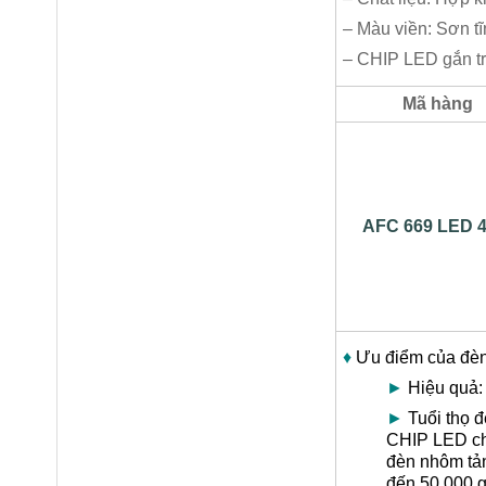
– Màu viền: Sơn t
– CHIP LED gắn tr
Mã hàng
AFC 669 LED 
♦
Ưu điểm của đè
►
Hiệu quả:
►
Tuổi thọ đ
CHIP LED chấ
đèn nhôm tản 
đến 50.000 g