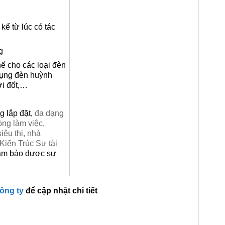
kể từ lúc có tác
g
hế cho các loại đèn
 dụng đèn huỳnh
ợi đốt,…
g lắp đặt,
đa dạng
ng làm việc,
êu thị, nhà
Kiến Trúc Sư tài
đảm bảo được sự
công ty
để cập nhật chi tiết