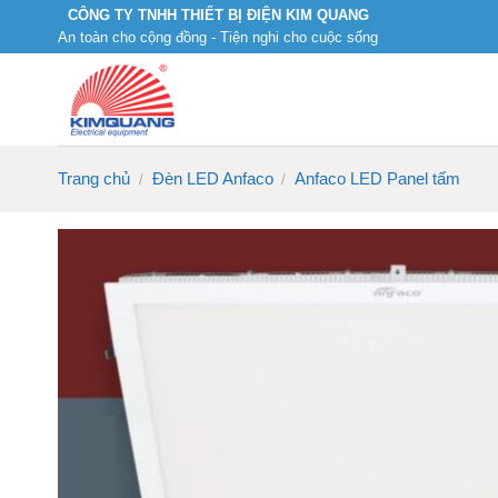
Skip
CÔNG TY TNHH THIẾT BỊ ĐIỆN KIM QUANG
An toàn cho cộng đồng - Tiện nghi cho cuộc sống
to
content
Trang chủ
Đèn LED Anfaco
Anfaco LED Panel tấm
/
/