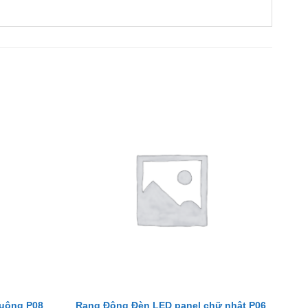
vuông P08
Rạng Đông Đèn LED panel chữ nhật P06