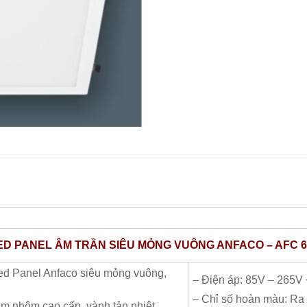
ED PANEL ÂM TRẦN SIÊU MỎNG VUÔNG ANFACO – AFC 6
ed Panel Anfaco siêu mỏng vuông,
– Điện áp: 85V – 265V
– Chỉ số hoàn màu: Ra
im nhôm cao cấp, vành tản nhiệt