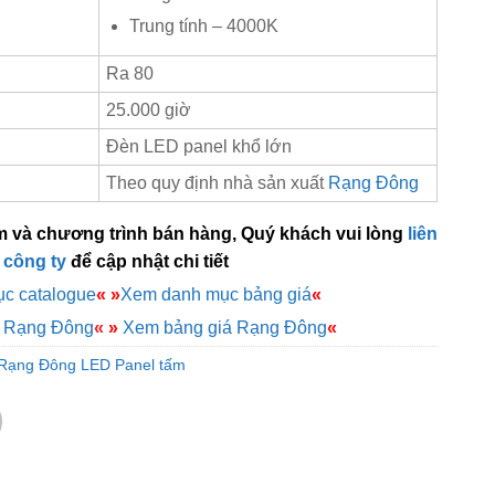
Trung tính – 4000K
Ra 80
25.000 giờ
Đèn LED panel khổ lớn
Theo quy định nhà sản xuất
Rạng Đông
m và chương trình bán hàng, Quý khách vui lòng
liên
 công ty
để cập nhật chi tiết
c catalogue
«
»
Xem danh mục bảng giá
«
e Rạng Đông
«
»
Xem bảng giá Rạng Đông
«
Rạng Đông LED Panel tấm