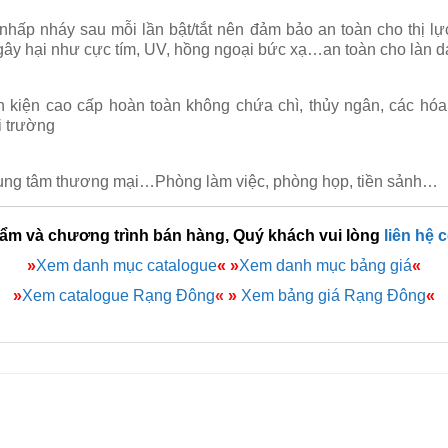
 nhấp nháy sau mỗi lần bật/tắt nên đảm bảo an toàn cho thị l
gây hại như cực tím, UV, hồng ngoại bức xạ…an toàn cho làn d
h kiện cao cấp hoàn toàn không chứa chì, thủy ngân, các hóa
i trường
trung tâm thương mại…Phòng làm việc, phòng họp, tiền sảnh…
hẩm và chương trình bán hàng, Quý khách vui lòng
liên hệ 
»
Xem danh mục catalogue
«
»
Xem danh mục bảng giá
«
»
Xem catalogue Rạng Đông
«
»
Xem bảng giá Rạng Đông
«