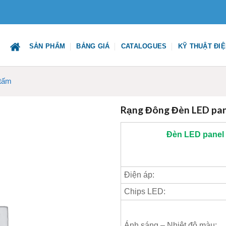
SẢN PHẨM
BẢNG GIÁ
CATALOGUES
KỸ THUẬT ĐI
 tấm
Rạng Đông Đèn LED pa
Đèn LED panel
Điện áp:
Chips LED:
Ánh sáng – Nhiệt độ màu: