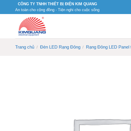
Skip
CÔNG TY TNHH THIẾT BỊ ĐIỆN KIM QUANG
An toàn cho cộng đồng - Tiện nghi cho cuộc sống
to
content
Trang chủ
Đèn LED Rạng Đông
Rạng Đông LED Panel
/
/