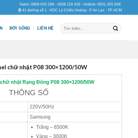
Sales:
0909 635 266
-
0938 118 428
- Hotline:
0931 455 668
41 đường số 1 - KDC Lý Chiêu Hoàng - P. An Lạc - TP. HCM
Tìm
ỆN
ĐỜI SỐNG
LIÊN HỆ
kiếm:
nel chữ nhật P08 300×1200/50W
 chữ nhật
Rạng Đông
P08 300×1200/50W
THÔNG SỐ
220V/50Hz
Samsung
Trắng – 6500K
Vàng – 3000K