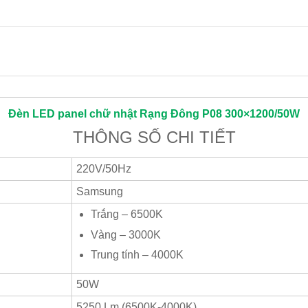
Đèn LED panel chữ nhật
Rạng Đông
P08 300×1200/50W
THÔNG SỐ CHI TIẾT
220V/50Hz
Samsung
Trắng – 6500K
Vàng – 3000K
Trung tính – 4000K
50W
5250 Lm (6500K-4000K)