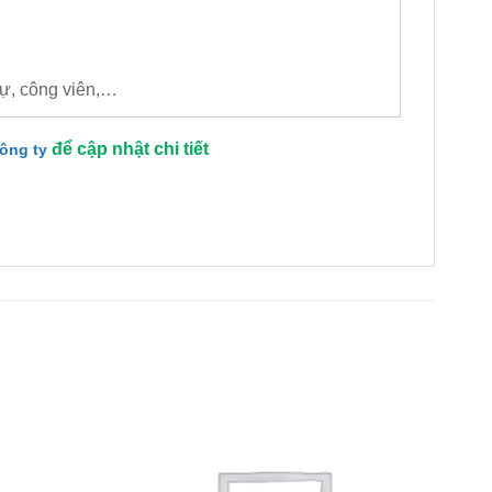
thự, công viên,…
để cập nhật chi tiết
công ty