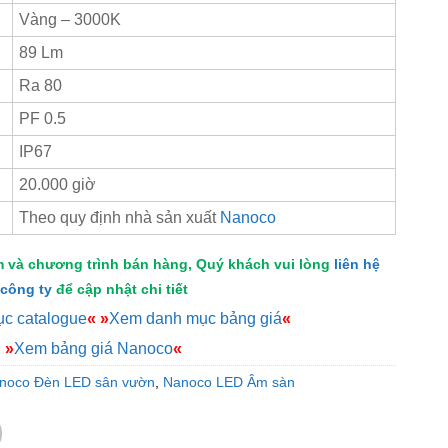
Vàng – 3000K
89 Lm
Ra 80
PF 0.5
IP67
20.000 giờ
Theo quy định nhà sản xuất
Nanoco
m và chương trình bán hàng, Quý khách vui lòng
liên hệ
công ty
để cập nhật chi tiết
c catalogue
«
»
Xem danh mục bảng giá
«
»
Xem bảng giá Nanoco
«
noco Đèn LED sân vườn
,
Nanoco LED Âm sàn