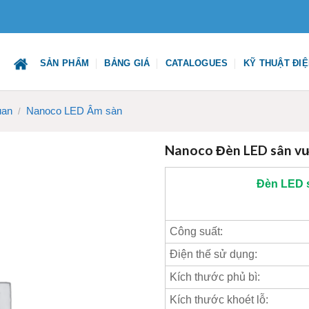
SẢN PHẨM
BẢNG GIÁ
CATALOGUES
KỸ THUẬT ĐI
uan
Nanoco LED Âm sàn
/
Nanoco Đèn LED sân v
Đèn LED 
Công suất:
Điện thế sử dụng:
Kích thước phủ bì:
Kích thước khoét lỗ: