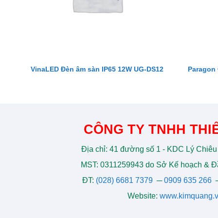
VinaLED Đèn âm sàn IP65 12W UG-DS12
Paragon
CÔNG TY TNHH THIẾ
Địa chỉ: 41 đường số 1 - KDC Lý Chiêu
MST: 0311259943 do Sở Kế hoạch & Đầ
ĐT:
(028) 6681 7379
─
0909 635 266
Website:
www.kimquang.