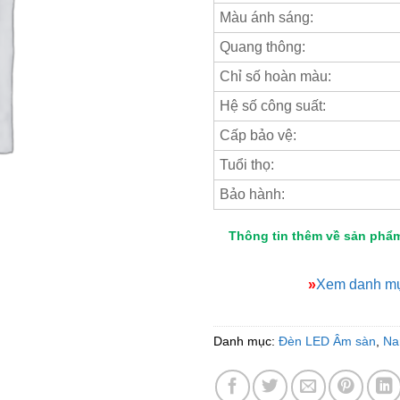
Màu ánh sáng:
Quang thông:
Chỉ số hoàn màu:
Hệ số công suất:
Cấp bảo vệ:
Tuổi thọ:
Bảo hành:
Thông tin thêm về sản phẩ
»
Xem danh mụ
Danh mục:
Đèn LED Âm sàn
,
Na