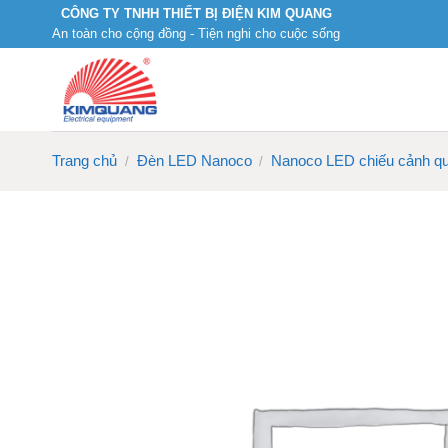
Skip
CÔNG TY TNHH THIẾT BỊ ĐIỆN KIM QUANG
An toàn cho cộng đồng - Tiện nghi cho cuộc sống
to
content
Trang chủ
Đèn LED Nanoco
Nanoco LED chiếu cảnh q
/
/