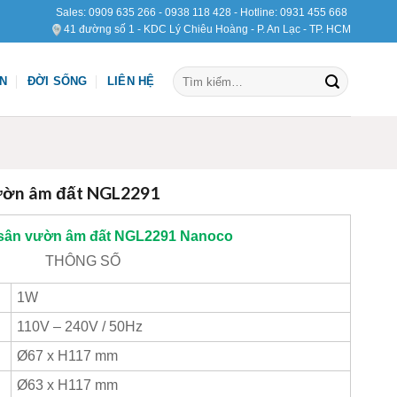
Sales:
0909 635 266
-
0938 118 428
- Hotline:
0931 455 668
41 đường số 1 - KDC Lý Chiêu Hoàng - P. An Lạc - TP. HCM
Tìm
ỆN
ĐỜI SỐNG
LIÊN HỆ
kiếm:
ườn âm đất NGL2291
sân vườn âm đất NGL2291
Nanoco
THÔNG SỐ
1W
110V – 240V / 50Hz
Ø67 x H117 mm
Ø63 x H117 mm