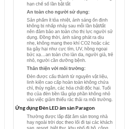
hạn chế số lần bật tắt
An toàn cho người sử dụng:
Sản phẩm ít tỏa nhiệt, ánh sáng ổn định
không bị nhấp nháy sau mỗi lần bật/tắt
nên đảm bảo an toàn cho thị lực người sử
dụng. Đồng thời, ánh sáng phát ra dịu
nhẹ, không mang theo khí CO2 hoặc các
tia gây hại như cực tím, UV, hồng ngoại
bức xạ…an toàn cho làn da, người già, trẻ
nhỏ, người cần dưỡng bệnh.
Thân thiện với môi trường:
Đèn được cấu thành từ nguyên vật liệu,
linh kiện cao cấp hoàn toàn không chứa
chì, thủy ngân, các hóa chất độc hại. Tuổi
thọ của đèn bền lâu góp phần không nhỏ
vào việc giảm thiểu rác thải ra môi trường.
Ứng dụng Đèn LED âm sàn Paragon
Thường được lắp đặt âm sàn trong nhà
hay ngoài trời dọc theo lối đi tại các khách
sạn, resort, biệt thự, khu phố đi bộ, công