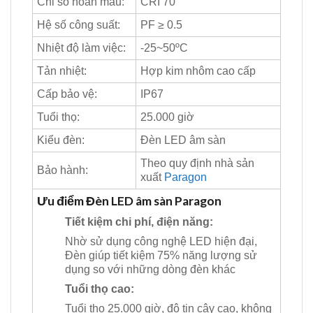
Chỉ số hoàn màu:
CRI 70
Hệ số công suất:
PF ≥ 0.5
Nhiệt độ làm việc:
-25~50ºC
Tản nhiệt:
Hợp kim nhôm cao cấp
Cấp bảo vệ:
IP67
Tuổi thọ:
25.000 giờ
Kiểu đèn:
Đèn LED âm sàn
Theo quy định nhà sản
Bảo hành:
xuất
Paragon
Ưu điểm Đèn LED âm sàn Paragon
Tiết kiệm chi phí, điện năng:
Nhờ sử dụng công nghệ LED hiện đại,
Đèn giúp tiết kiệm 75% năng lượng sử
dụng so với những dòng đèn khác
Tuổi thọ cao:
Tuổi thọ 25.000 giờ, độ tin cậy cao, không