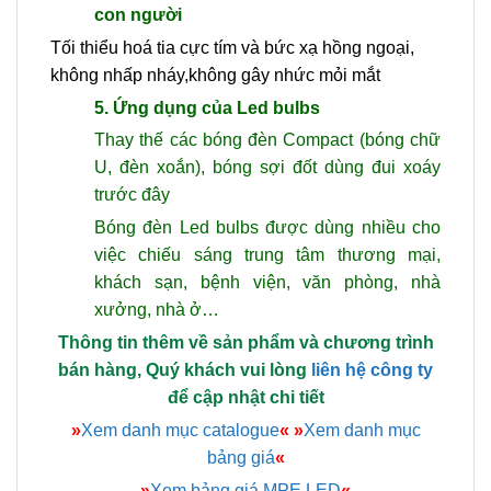
con người
Tối thiểu hoá tia cực tím và bức xạ hồng ngoại,
không nhấp nháy,không gây nhức mỏi mắt
5. Ứng dụng của Led bulbs
Thay thế các bóng đèn Compact (bóng chữ
U, đèn xoắn), bóng sợi đốt dùng đui xoáy
trước đây
Bóng đèn Led bulbs được dùng nhiều cho
việc
chiếu sáng
trung tâm thương mại,
khách sạn, bệnh viện, văn phòng, nhà
xưởng, nhà ở…
Thông tin thêm về sản phẩm và chương trình
bán hàng, Quý khách vui lòng
liên hệ công ty
để cập nhật chi tiết
»
Xem danh mục catalogue
«
»
Xem danh mục
bảng giá
«
»
Xem bảng giá MPE LED
«