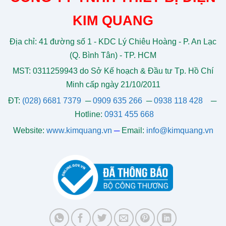
KIM QUANG
Địa chỉ: 41 đường số 1 - KDC Lý Chiêu Hoàng - P. An Lạc
(Q. Bình Tân) - TP. HCM
MST: 0311259943 do Sở Kế hoạch & Đầu tư Tp. Hồ Chí
Minh cấp ngày 21/10/2011
ĐT:
(028) 6681 7379
─
0909 635 266
─
0938 118 428
─
Hotline:
0931 455 668
Website:
www.kimquang.vn
─
Email:
info@kimquang.vn