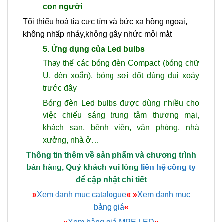
con người
Tối thiểu hoá tia cực tím và bức xạ hồng ngoại,
không nhấp nháy,không gây nhức mỏi mắt
5. Ứng dụng của Led bulbs
Thay thế các bóng đèn Compact (bóng chữ
U, đèn xoắn), bóng sợi đốt dùng đui xoáy
trước đây
Bóng đèn Led bulbs được dùng nhiều cho
việc
chiếu sáng
trung tâm thương mại,
khách sạn, bệnh viện, văn phòng, nhà
xưởng, nhà ở…
Thông tin thêm về sản phẩm và chương trình
bán hàng, Quý khách vui lòng
liên hệ công ty
để cập nhật chi tiết
»
Xem danh mục catalogue
«
»
Xem danh mục
bảng giá
«
»
Xem bảng giá MPE LED
«