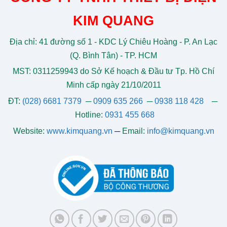
KIM QUANG
Địa chỉ: 41 đường số 1 - KDC Lý Chiêu Hoàng - P. An Lạc
(Q. Bình Tân) - TP. HCM
MST: 0311259943 do Sở Kế hoạch & Đầu tư Tp. Hồ Chí
Minh cấp ngày 21/10/2011
ĐT:
(028) 6681 7379
─
0909 635 266
─
0938 118 428
─
Hotline:
0931 455 668
Website:
www.kimquang.vn
─
Email:
info@kimquang.vn