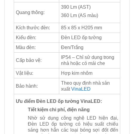
390 Lm (AST)
Quang thông:
360 Lm (AS màu)
Kích thước đèn:
85 x 85 x H205 mm
Kiểu đèn:
Đèn LED ốp tường
Màu đèn:
Đen/Trắng
IP54 – Chỉ sử dụng trong
Cấp bảo vệ:
nhà hoặc có mái che
Vật liệu:
Hợp kim nhôm
Theo quy định nhà sản
Bảo hành:
xuất
VinaLED
Ưu điểm Đèn LED ốp tường VinaLED:
Tiết kiệm chi phí, điện năng
Nhờ sử dụng công nghệ LED hiện đại,
Đèn LED ốp tường có hiệu suất chiếu
sáng hơn hẳn các loại bóng sợi đốt đến