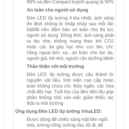
90% và đèn Compact huỳnh quang là 50%
An toàn cho người sử dụng
Đèn LED ốp tường ít tỏa nhiệt, ánh sáng
ổn định không bị nhấp nháy sau mỗi lần
bật/tắt nên đảm bảo an toàn cho thị lực
người sử dụng. Đồng thời, ánh sáng phát
ra dịu nhẹ, không mang theo khí CO2
hoặc các tia gây hại như cực tím, UV,
hồng ngoại bức xạ…an toàn cho làn da,
người già, trẻ nhỏ, người cần dưỡng bệnh
Thân thiện với môi trường
Đèn LED ốp tường được cấu thành từ
nguyên vật liệu, linh kiện cao cấp hoàn
toàn không chứa chì, thủy ngân, các hóa
chất độc hại. Tuổi thọ của đèn bền lâu góp
phần không nhỏ vào việc giảm thiểu rác
thải ra môi trường
Ứng dụng Đèn LED ốp tường VinaLED:
Được dùng để chiếu sáng mặt tiền ngôi
nhà, tường cổng, tường rào, lối đi, để