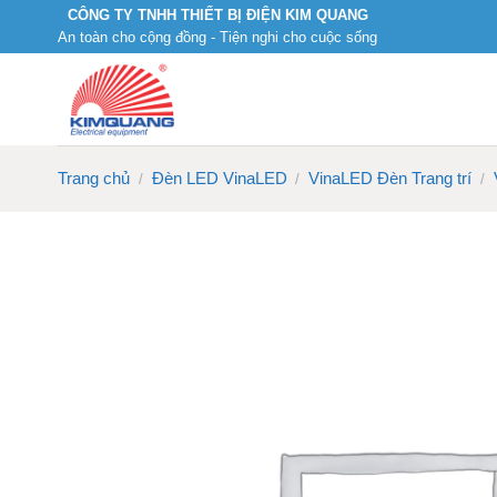
Skip
CÔNG TY TNHH THIẾT BỊ ĐIỆN KIM QUANG
An toàn cho cộng đồng - Tiện nghi cho cuộc sống
to
content
Trang chủ
Đèn LED VinaLED
VinaLED Đèn Trang trí
/
/
/