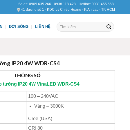
Sales:
0909 635 266
-
0938 118 428
- Hotline:
0931 455 668
41 đường số 1 - KDC Lý Chiêu Hoàng - P. An Lạc - TP. HCM
Tìm
ỆN
ĐỜI SỐNG
LIÊN HỆ
kiếm:
ường IP20 4W WDR-CS4
THÔNG SỐ
p tường IP20 4W
VinaLED
WDR-CS4
100 – 240VAC
Vàng – 3000K
Cree (USA)
CRI 80