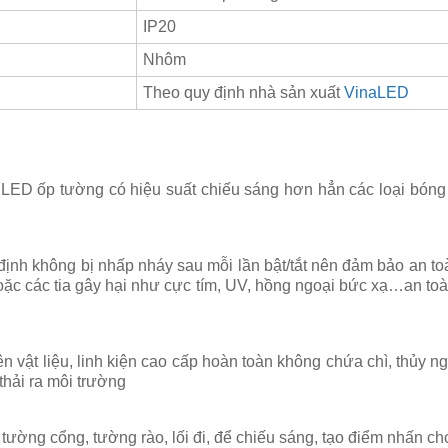
IP20
Nhôm
Theo quy định nhà sản xuất
VinaLED
LED ốp tường có hiệu suất chiếu sáng hơn hẳn các loại bóng
định không bị nhấp nháy sau mỗi lần bật/tắt nên đảm bảo an to
ặc các tia gây hại như cực tím, UV, hồng ngoại bức xạ…an toà
ật liệu, linh kiện cao cấp hoàn toàn không chứa chì, thủy ngâ
thải ra môi trường
tường cổng, tường rào, lối đi, để chiếu sáng, tạo điểm nhấn c