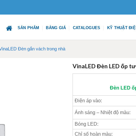
SẢN PHẨM
BẢNG GIÁ
CATALOGUES
KỸ THUẬT ĐI
VinaLED Đèn gắn vách trong nhà
VinaLED Đèn LED ốp t
Đèn LED ố
Điện áp vào:
Ánh sáng – Nhiệt độ màu:
Bóng LED:
Chỉ số hoàn màu: