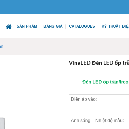
SẢN PHẨM
BẢNG GIÁ
CATALOGUES
KỸ THUẬT ĐI
ần
VinaLED Đèn LED ốp t
Đèn LED ốp trần/treo
Điện áp vào:
Ánh sáng – Nhiệt độ màu: