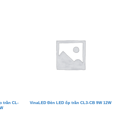
o trần CL-
VinaLED Đèn LED ốp trần CL3-CB 9W 12W
5W