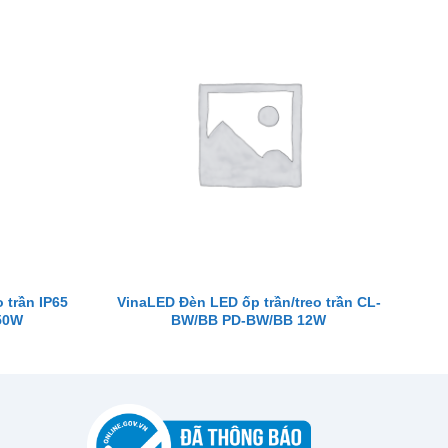
 trần IP65
VinaLED Đèn LED ốp trần/treo trần CL-
50W
BW/BB PD-BW/BB 12W