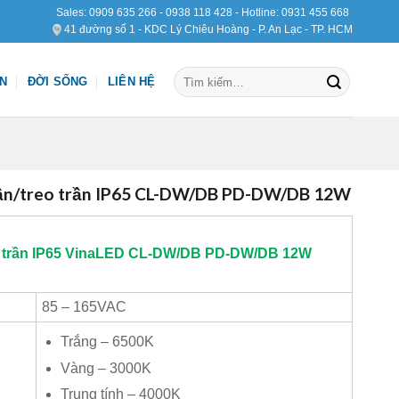
Sales:
0909 635 266
-
0938 118 428
- Hotline:
0931 455 668
41 đường số 1 - KDC Lý Chiêu Hoàng - P. An Lạc - TP. HCM
Tìm
ỆN
ĐỜI SỐNG
LIÊN HỆ
kiếm:
rần/treo trần IP65 CL-DW/DB PD-DW/DB 12W
 trần IP65
VinaLED
CL-DW/DB PD-DW/DB 12W
85 – 165VAC
Trắng – 6500K
Vàng – 3000K
Trung tính – 4000K