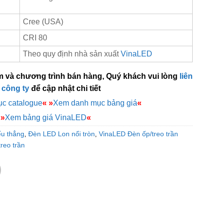
Cree (USA)
CRI 80
Theo quy định nhà sản xuất
VinaLED
m và chương trình bán hàng, Quý khách vui lòng
liên
 công ty
để cập nhật chi tiết
c catalogue
«
»
Xem danh mục bảng giá
«
»
Xem bảng giá VinaLED
«
ếu thẳng
,
Đèn LED Lon nổi tròn
,
VinaLED Đèn ốp/treo trần
reo trần