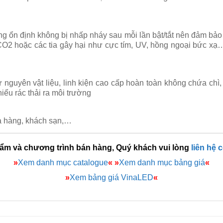
sáng ổn định không bị nhấp nháy sau mỗi lần bật/tắt nên đảm bả
CO2 hoặc các tia gây hại như cực tím, UV, hồng ngoại bức xạ…
 nguyên vật liệu, linh kiện cao cấp hoàn toàn không chứa chì,
iểu rác thải ra môi trường
à hàng, khách sạn,…
hẩm và chương trình bán hàng, Quý khách vui lòng
liên hệ 
»
Xem danh mục catalogue
«
»
Xem danh mục bảng giá
«
»
Xem bảng giá VinaLED
«