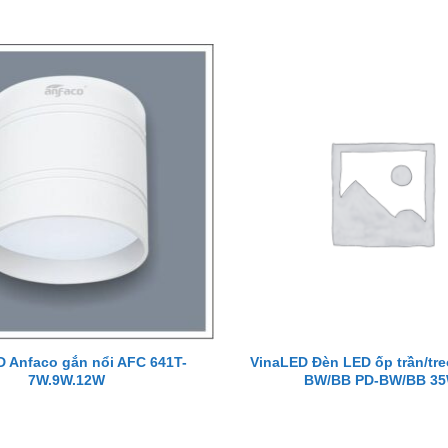
 Anfaco gắn nổi AFC 641T-
VinaLED Đèn LED ốp trần/tre
7W.9W.12W
BW/BB PD-BW/BB 3