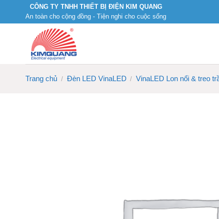
Skip
CÔNG TY TNHH THIẾT BỊ ĐIỆN KIM QUANG
An toàn cho cộng đồng - Tiện nghi cho cuộc sống
to
content
Trang chủ
Đèn LED VinaLED
VinaLED Lon nổi & treo tr
/
/