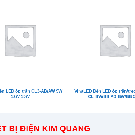
èn LED ốp trần CL3-AB/AW 9W
VinaLED Đèn LED ốp trần/treo
12W 15W
CL-BW/BB PD-BW/BB 
T BỊ ĐIỆN KIM QUANG