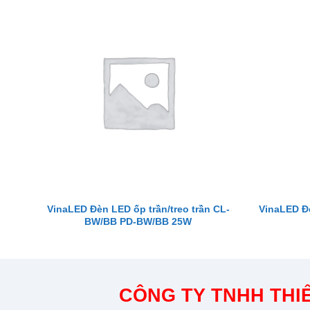
VinaLED Đèn LED ốp trần/treo trần CL-
VinaLED Đ
BW/BB PD-BW/BB 25W
CÔNG TY TNHH THIẾ