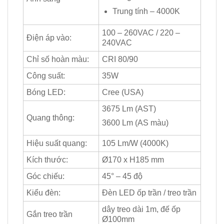
Trung tính – 4000K
100 – 260VAC / 220 –
Điện áp vào:
240VAC
Chỉ số hoàn màu:
CRI 80/90
Công suất:
35W
Bóng LED:
Cree (USA)
3675 Lm (AST)
Quang thông:
3600 Lm (AS màu)
Hiệu suất quang:
105 Lm/W (4000K)
Kích thước:
Ø170 x H185 mm
Góc chiếu:
45° – 45 độ
Kiểu đèn:
Đèn LED ốp trần / treo trần
dây treo dài 1m, đế ốp
Gắn treo trần
Ø100mm