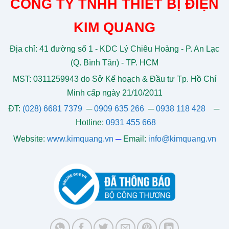
CÔNG TY TNHH THIẾT BỊ ĐIỆN
KIM QUANG
Địa chỉ: 41 đường số 1 - KDC Lý Chiêu Hoàng - P. An Lạc
(Q. Bình Tân) - TP. HCM
MST: 0311259943 do Sở Kế hoạch & Đầu tư Tp. Hồ Chí
Minh cấp ngày 21/10/2011
ĐT:
(028) 6681 7379
─
0909 635 266
─
0938 118 428
─
Hotline:
0931 455 668
Website:
www.kimquang.vn
─
Email:
info@kimquang.vn