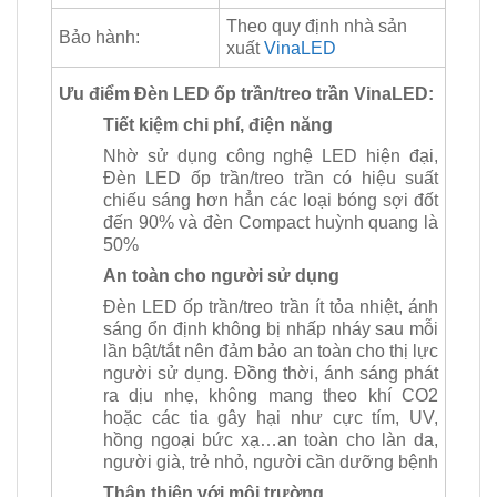
Theo quy định nhà sản
Bảo hành:
xuất
VinaLED
Ưu điểm Đèn LED ốp trần/treo trần VinaLED:
Tiết kiệm chi phí, điện năng
Nhờ sử dụng công nghệ LED hiện đại,
Đèn LED ốp trần/treo trần có hiệu suất
chiếu sáng hơn hẳn các loại bóng sợi đốt
đến 90% và đèn Compact huỳnh quang là
50%
An toàn cho người sử dụng
Đèn LED ốp trần/treo trần ít tỏa nhiệt, ánh
sáng ổn định không bị nhấp nháy sau mỗi
lần bật/tắt nên đảm bảo an toàn cho thị lực
người sử dụng. Đồng thời, ánh sáng phát
ra dịu nhẹ, không mang theo khí CO2
hoặc các tia gây hại như cực tím, UV,
hồng ngoại bức xạ…an toàn cho làn da,
người già, trẻ nhỏ, người cần dưỡng bệnh
Thân thiện với môi trường