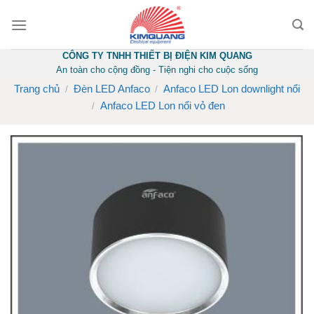
Skip
to
content
CÔNG TY TNHH THIẾT BỊ ĐIỆN KIM QUANG
An toàn cho cộng đồng - Tiện nghi cho cuộc sống
Trang chủ
Đèn LED Anfaco
Anfaco LED Lon downlight nổi
/
/
Anfaco LED Lon nổi vỏ đen
/