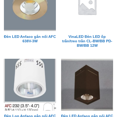
Đèn LED Anfaco gắn nổi AFC
VinaLED Đèn LED ốp
638V-3W
trần/treo trần CL-BW/BB PD-
BW/BB 12W
Đèn Lon Anfaco gắn nổi AFC
Đèn LED Anfaco gắn nổi AFC