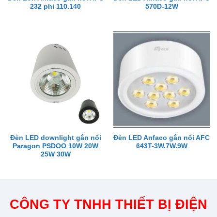
232 phi 110.140
570D-12W
Đèn LED downlight gắn nổi
Đèn LED Anfaco gắn nổi AFC
Paragon PSDOO 10W 20W
643T-3W.7W.9W
25W 30W
CÔNG TY TNHH THIẾT BỊ ĐIỆN