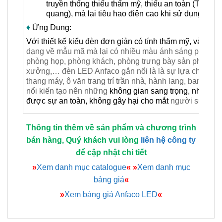
truyền thống thiếu thẩm mỹ, thiếu an toàn (Thậm 
quang), mà lại tiêu hao điện cao khi sử dụng bó
♦
Ứng Dụng:
Với thiết kế kiểu đèn đơn giản có tính thẩm mỹ, và độ bề
dạng về mẫu mã mà lại có nhiều màu ánh sáng phù hợp
phòng họp, phòng khách, phòng trưng bày sản phẩm, ph
xưởng,… đèn LED Anfaco gắn nổi là là sự lựa chọn ph
thang máy, ô văn trang trí trần nhà, hành lang, ban cô
nổi kiến tạo nên những
không gian sang trọng, nhiều 
được sự an toàn, không gây hại cho mắt
người sử dụn
Thông tin thêm về sản phẩm và chương trình
bán hàng, Quý khách vui lòng
liên hệ công ty
để cập nhật chi tiết
»
Xem danh mục catalogue
«
»
Xem danh mục
bảng giá
«
»
Xem bảng giá Anfaco LED
«