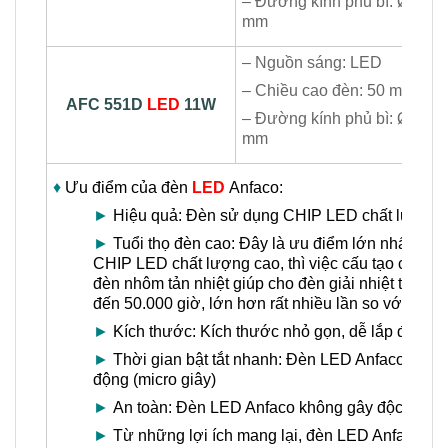
– Đường kính phủ bì: Ø80
mm
– Nguồn sáng: LED
– Chiều cao đèn: 50 mm
AFC 551D
LED
11W
– Đường kính phủ bì: Ø115
mm
♦
Ưu điểm của đèn
LED
Anfaco:
►
Hiệu quả: Đèn sử dụng CHIP LED chất lượng ca
►
Tuổi thọ đèn cao: Đây là ưu điểm lớn nhất của
CHIP LED chất lượng cao, thì việc cấu tạo của v
đèn nhôm tản nhiệt giúp cho đèn giải nhiệt tốt, từ
đến 50.000 giờ, lớn hơn rất nhiều lần so với bón
►
Kích thước: Kích thước nhỏ gọn, dễ lắp đặt
►
Thời gian bật tắt nhanh: Đèn LED Anfaco có thời 
động (micro giây)
►
An toàn: Đèn LED Anfaco không gây độc hại, rất
►
Từ những lợi ích mang lại, đèn LED Anfaco là lự