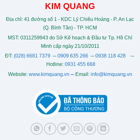
KIM QUANG
Địa chỉ: 41 đường số 1 - KDC Lý Chiêu Hoàng - P. An Lạc
(Q. Bình Tân) - TP. HCM
MST: 0311259943 do Sở Kế hoạch & Đầu tư Tp. Hồ Chí
Minh cấp ngày 21/10/2011
ĐT:
(028) 6681 7379
─
0909 635 266
─
0938 118 428
─
Hotline:
0931 455 668
Website:
www.kimquang.vn
─
Email:
info@kimquang.vn