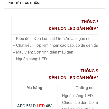
CHI TIẾT SẢN PHẨM
THÔNG​ SỐ C
ĐÈN LON LED GẮN NỔI ANFACO 
– Kiểu đèn: Đèn Lon LED tròn Anfaco gắn nổi
– Chất liệu: Hợp kim nhôm cao cấp, có đế đèn tản nhiệt
– Màu viền: Sơn tĩnh điện màu đen
– Nguồn sáng: LED
THÔNG SỐ CHI
ĐÈN LON LED GẮN NỔI ANFACO 
Mã hàng
Thông số
– Nguồn sáng: LED
– Chiều cao đèn: 50 mm
AFC 551D
LED
4W