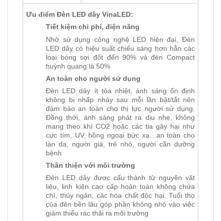
Ưu điểm Đèn LED dây VinaLED:
Tiết kiệm chi phí, điện năng
Nhờ sử dụng công nghệ LED hiện đại, Đèn
LED dây có hiệu suất chiếu sáng hơn hẳn các
loại bóng sợi đốt đến 90% và đèn Compact
huỳnh quang là 50%
An toàn cho người sử dụng
Đèn LED dây ít tỏa nhiệt, ánh sáng ổn định
không bị nhấp nháy sau mỗi lần bật/tắt nên
đảm bảo an toàn cho thị lực người sử dụng.
Đồng thời, ánh sáng phát ra dịu nhẹ, không
mang theo khí CO2 hoặc các tia gây hại như
cực tím, UV, hồng ngoại bức xạ…an toàn cho
làn da, người già, trẻ nhỏ, người cần dưỡng
bệnh
Thân thiện với môi trường
Đèn LED dây được cấu thành từ nguyên vật
liệu, linh kiện cao cấp hoàn toàn không chứa
chì, thủy ngân, các hóa chất độc hại. Tuổi thọ
của đèn bền lâu góp phần không nhỏ vào việc
giảm thiểu rác thải ra môi trường