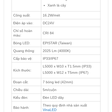
Xanh lá cây
Công suất:
16.2W/mét
Điện áp vào:
DC24V
Chỉ số hoàn
CRI 84
màu:
Bóng LED:
EPISTAR (Taiwan)
Quang thông:
2025 Lm (4000K)
Cấp bảo vệ:
IP33/IP67
L5000 x W10 x T1.5mm (IP33)
Kích thước:
L5000 x W12 x T5mm (IP67)
Đoạn cắt:
7 bóng led (42mm)
Chiều dài:
5m/cuộn
Kiểu đèn:
Đèn LED dây
Theo quy định nhà sản xuất
Bảo hành:
VinaLED