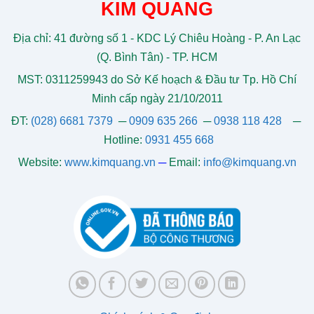
KIM QUANG
Địa chỉ: 41 đường số 1 - KDC Lý Chiêu Hoàng - P. An Lạc
(Q. Bình Tân) - TP. HCM
MST: 0311259943 do Sở Kế hoạch & Đầu tư Tp. Hồ Chí
Minh cấp ngày 21/10/2011
ĐT:
(028) 6681 7379
─
0909 635 266
─
0938 118 428
─
Hotline:
0931 455 668
Website:
www.kimquang.vn
─
Email:
info@kimquang.vn