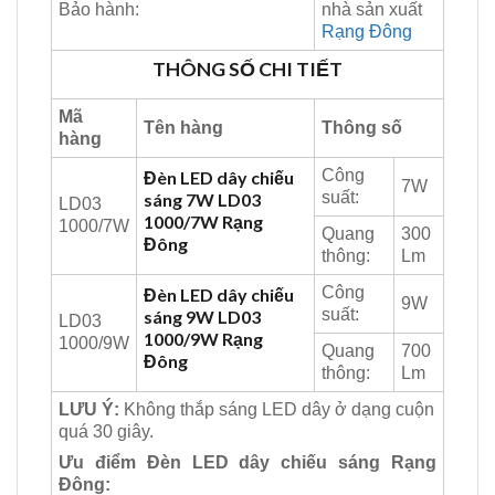
Bảo hành:
nhà sản xuất
Rạng Đông
THÔNG SỐ CHI TIẾT
Mã
Tên hàng
Thông số
hàng
Công
Đèn LED dây chiếu
7W
suất:
sáng 7W LD03
LD03
1000/7W Rạng
1000/7W
Quang
300
Đông
thông:
Lm
Công
Đèn LED dây chiếu
9W
suất:
sáng 9W LD03
LD03
1000/9W Rạng
1000/9W
Quang
700
Đông
thông:
Lm
LƯU Ý:
Không thắp sáng LED dây ở dạng cuộn
quá 30 giây.
Ưu điểm Đèn LED dây chiếu sáng Rạng
Đông: