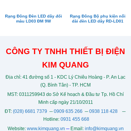
Rạng Đông Đèn LED dây đổi
Rạng Đông Bộ phụ kiện nối
màu LD03 ĐM 9W
dài đèn LED dây RD-LD01
CÔNG TY TNHH THIẾT BỊ ĐIỆN
KIM QUANG
Địa chỉ: 41 đường số 1 - KDC Lý Chiêu Hoàng - P. An Lạc
(Q. Bình Tân) - TP. HCM
MST: 0311259943 do Sở Kế hoạch & Đầu tư Tp. Hồ Chí
Minh cấp ngày 21/10/2011
ĐT:
(028) 6681 7379
─
0909 635 266
─
0938 118 428
─
Hotline:
0931 455 668
Website:
www.kimquang.vn
─
Email:
info@kimquang.vn