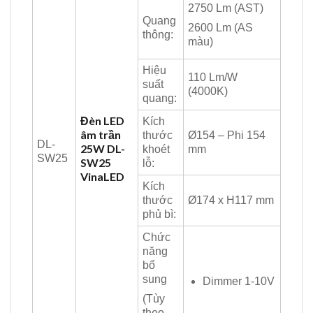
2750 Lm (AST)
Quang
2600 Lm (AS
thông:
màu)
Hiệu
110 Lm/W
suất
(4000K)
quang:
Đèn LED
Kích
âm trần
thước
Ø154 – Phi 154
DL-
25W DL-
khoét
mm
SW25
SW25
lỗ:
VinaLED
Kích
thước
Ø174 x H117 mm
phủ bì:
Chức
năng
bổ
sung
Dimmer 1-10V
(Tùy
theo