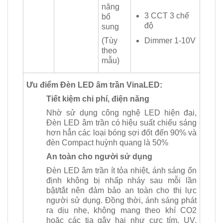
năng
3 CCT 3 chế
bổ
độ
sung
Dimmer 1-10V
(Tùy
theo
mẫu)
Ưu điểm Đèn LED âm trần VinaLED:
Tiết kiệm chi phí, điện năng
Nhờ sử dụng công nghệ LED hiện đại,
Đèn LED âm trần có hiệu suất chiếu sáng
hơn hẳn các loại bóng sợi đốt đến 90% và
đèn Compact huỳnh quang là 50%
An toàn cho người sử dụng
Đèn LED âm trần ít tỏa nhiệt, ánh sáng ổn
định không bị nhấp nháy sau mỗi lần
bật/tắt nên đảm bảo an toàn cho thị lực
người sử dụng. Đồng thời, ánh sáng phát
ra dịu nhẹ, không mang theo khí CO2
hoặc các tia gây hại như cực tím, UV,