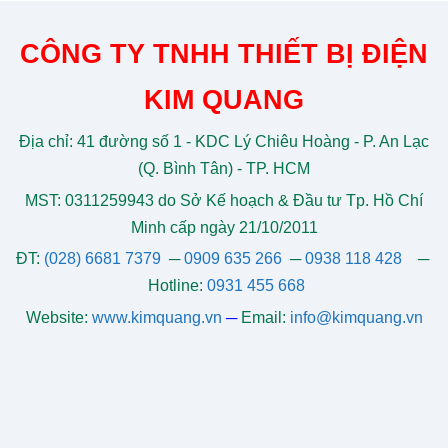
CÔNG TY TNHH THIẾT BỊ ĐIỆN
KIM QUANG
Địa chỉ: 41 đường số 1 - KDC Lý Chiêu Hoàng - P. An Lạc
(Q. Bình Tân) - TP. HCM
MST: 0311259943 do Sở Kế hoạch & Đầu tư Tp. Hồ Chí
Minh cấp ngày 21/10/2011
ĐT:
(028) 6681 7379
─
0909 635 266
─
0938 118 428
─
Hotline:
0931 455 668
Website:
www.kimquang.vn
─
Email:
info@kimquang.vn