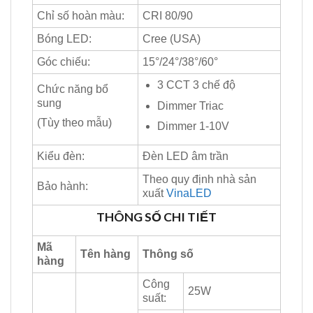
Chỉ số hoàn màu:
CRI 80/90
Bóng LED:
Cree (USA)
Góc chiếu:
15°/24°/38°/60°
3 CCT 3 chế độ
Chức năng bổ
sung
Dimmer Triac
(Tùy theo mẫu)
Dimmer 1-10V
Kiểu đèn:
Đèn LED âm trần
Theo quy định nhà sản
Bảo hành:
xuất
VinaLED
THÔNG SỐ CHI TIẾT
Mã
Tên hàng
Thông số
hàng
Công
25W
suất: