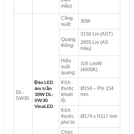
mẫu)
Công
30W
suất:
3150 Lm (AST)
Quang
2955 Lm (AS
thông:
màu)
Hiệu
105 Lm/W
suất
(4000K)
quang:
Đèn LED
Kích
âm trần
thước
Ø154 – Phi 154
DL-
30W DL-
khoét
mm
SW30
SW30
lỗ:
VinaLED
Kích
thước
Ø174 x H117 mm
phủ bì:
Chức