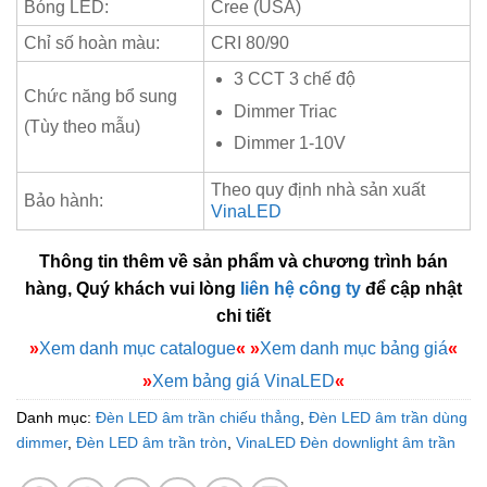
Bóng LED:
Cree (USA)
Chỉ số hoàn màu:
CRI 80/90
3 CCT 3 chế độ
Chức năng bổ sung
Dimmer Triac
(Tùy theo mẫu)
Dimmer 1-10V
Theo quy định nhà sản xuất
Bảo hành:
VinaLED
Thông tin thêm về sản phẩm và chương trình bán
hàng, Quý khách vui lòng
liên hệ công ty
để cập nhật
chi tiết
»
Xem danh mục catalogue
«
»
Xem danh mục bảng giá
«
»
Xem bảng giá VinaLED
«
Danh mục:
Đèn LED âm trần chiếu thẳng
,
Đèn LED âm trần dùng
dimmer
,
Đèn LED âm trần tròn
,
VinaLED Đèn downlight âm trần