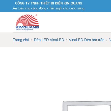
Skip
CÔNG TY TNHH THIẾT BỊ ĐIỆN KIM QUANG
An toàn cho cộng đồng - Tiện nghi cho cuộc sống
to
content
Trang chủ
Đèn LED VinaLED
VinaLED Đèn âm trần
/
/
/