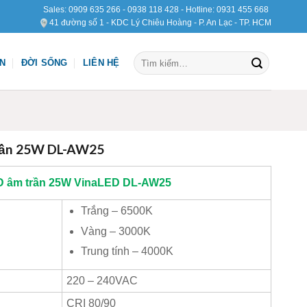
Sales:
0909 635 266
-
0938 118 428
- Hotline:
0931 455 668
41 đường số 1 - KDC Lý Chiêu Hoàng - P. An Lạc - TP. HCM
Tìm
ỆN
ĐỜI SỐNG
LIÊN HỆ
kiếm:
rần 25W DL-AW25
D âm trần 25W
VinaLED
DL-AW25
Trắng – 6500K
Vàng – 3000K
Trung tính – 4000K
220 – 240VAC
CRI 80/90