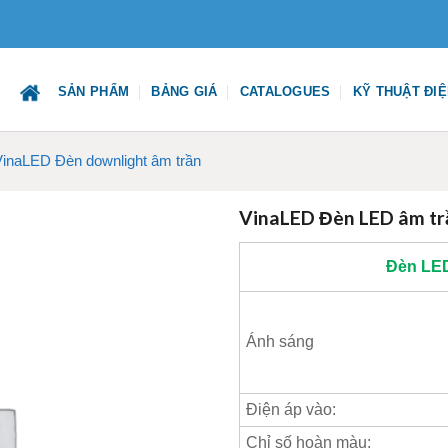
SẢN PHẨM
BẢNG GIÁ
CATALOGUES
KỸ THUẬT ĐI
VinaLED Đèn downlight âm trần
VinaLED Đèn LED âm t
Đèn LE
Ánh sáng
Điện áp vào:
Chỉ số hoàn màu: