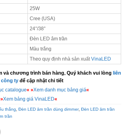
25W
Cree (USA)
24°/38°
Đèn LED âm trần
Màu trắng
Theo quy định nhà sản xuất
VinaLED
m và chương trình bán hàng, Quý khách vui lòng
liên
 công ty
để cập nhật chi tiết
c catalogue
«
»
Xem danh mục bảng giá
«
»
Xem bảng giá VinaLED
«
ếu thẳng
,
Đèn LED âm trần dùng dimmer
,
Đèn LED âm trần
m trần