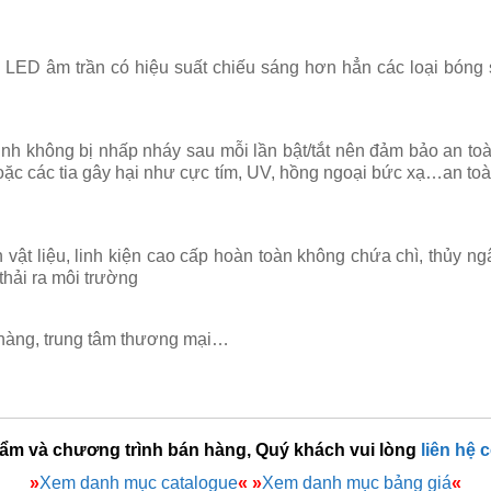
LED âm trần có hiệu suất chiếu sáng hơn hẳn các loại bóng
ịnh không bị nhấp nháy sau mỗi lần bật/tắt nên đảm bảo an to
ặc các tia gây hại như cực tím, UV, hồng ngoại bức xạ…an toà
t liệu, linh kiện cao cấp hoàn toàn không chứa chì, thủy ngâ
thải ra môi trường
 hàng, trung tâm thương mại…
hẩm và chương trình bán hàng, Quý khách vui lòng
liên hệ 
»
Xem danh mục catalogue
«
»
Xem danh mục bảng giá
«