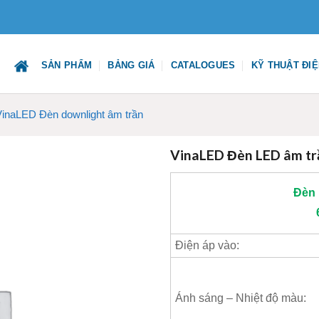
SẢN PHẨM
BẢNG GIÁ
CATALOGUES
KỸ THUẬT ĐI
VinaLED Đèn downlight âm trần
VinaLED Đèn LED âm 
Đèn 
Điện áp vào:
Ánh sáng – Nhiệt độ màu: