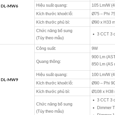
Hiệu suất quang:
105 Lm/W (
W DL-MW6
Kích thước khoét lỗ:
Ø75 – Phi 7
Kích thước phủ bì:
Ø90 x H33 
Chức năng bổ sung
3 CCT 3 
(Tùy theo mẫu)
Công suất:
9W
900 Lm (AST
Quang thông:
850 Lm (AS 
Hiệu suất quang:
100 Lm/W (
W DL-MW9
Kích thước khoét lỗ:
Ø90 – Phi 9
Kích thước phủ bì:
Ø108 x H38
3 CCT 3 
Chức năng bổ sung
Dimmer T
(Tùy theo mẫu)