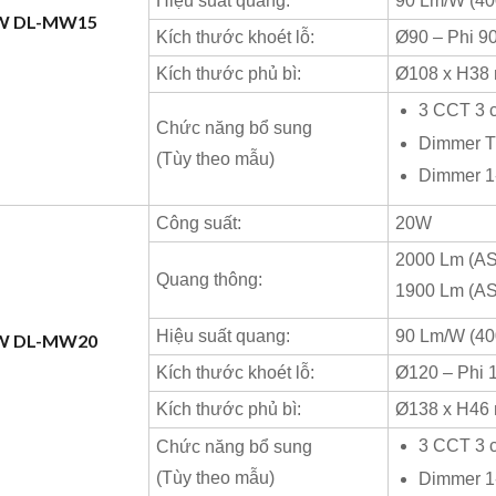
Hiệu suất quang:
90 Lm/W (40
5W DL-MW15
Kích thước khoét lỗ:
Ø90 – Phi 9
Kích thước phủ bì:
Ø108 x H38
3 CCT 3 
Chức năng bổ sung
Dimmer T
(Tùy theo mẫu)
Dimmer 1
Công suất:
20W
2000 Lm (A
Quang thông:
1900 Lm (A
Hiệu suất quang:
90 Lm/W (40
0W DL-MW20
Kích thước khoét lỗ:
Ø120 – Phi
Kích thước phủ bì:
Ø138 x H46
3 CCT 3 
Chức năng bổ sung
(Tùy theo mẫu)
Dimmer 1