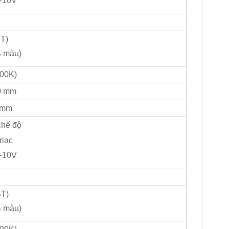
-10V
T)
S màu)
00K)
0 mm
 mm
chế độ
riac
-10V
ST)
S màu)