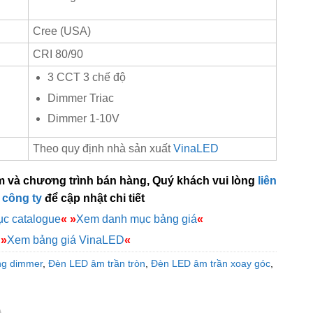
Cree (USA)
CRI 80/90
3 CCT 3 chế độ
Dimmer Triac
Dimmer 1-10V
Theo quy định nhà sản xuất
VinaLED
m và chương trình bán hàng, Quý khách vui lòng
liên
 công ty
để cập nhật chi tiết
c catalogue
«
»
Xem danh mục bảng giá
«
»
Xem bảng giá VinaLED
«
ng dimmer
,
Đèn LED âm trần tròn
,
Đèn LED âm trần xoay góc
,