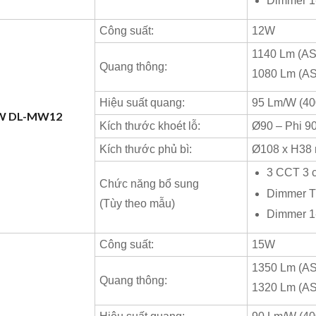
Dimmer 1
Công suất:
12W
1140 Lm (AS
Quang thông:
1080 Lm (A
Hiệu suất quang:
95 Lm/W (40
2W DL-MW12
Kích thước khoét lỗ:
Ø90 – Phi 9
Kích thước phủ bì:
Ø108 x H38
3 CCT 3 
Chức năng bổ sung
Dimmer T
(Tùy theo mẫu)
Dimmer 1
Công suất:
15W
1350 Lm (A
Quang thông:
1320 Lm (A