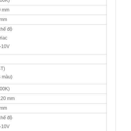
00K)
0 mm
 mm
chế độ
riac
-10V
ST)
S màu)
00K)
 120 mm
 mm
chế độ
-10V