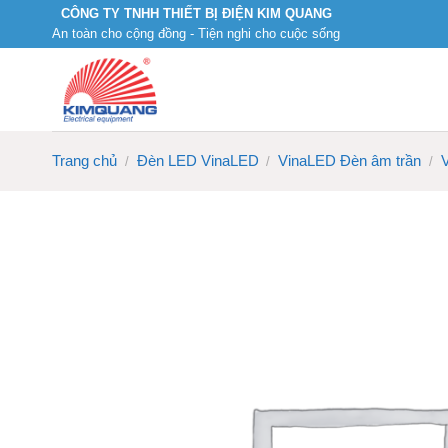
Skip
CÔNG TY TNHH THIẾT BỊ ĐIỆN KIM QUANG
An toàn cho cộng đồng - Tiện nghi cho cuộc sống
to
content
Trang chủ
Đèn LED VinaLED
VinaLED Đèn âm trần
/
/
/