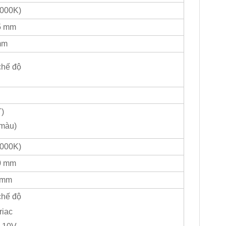
4000K)
5 mm
mm
chế độ
)
màu)
4000K)
0 mm
 mm
chế độ
riac