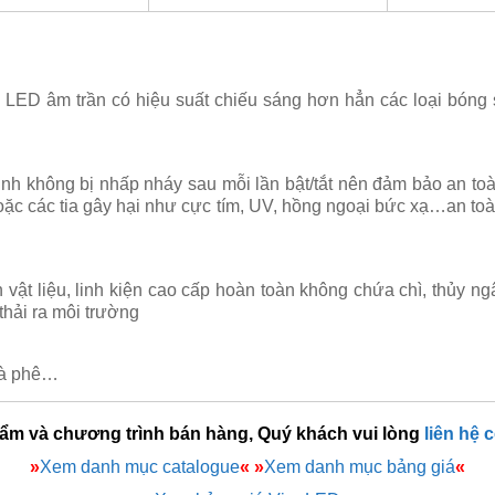
LED âm trần có hiệu suất chiếu sáng hơn hẳn các loại bóng
ịnh không bị nhấp nháy sau mỗi lần bật/tắt nên đảm bảo an to
ặc các tia gây hại như cực tím, UV, hồng ngoại bức xạ…an toà
t liệu, linh kiện cao cấp hoàn toàn không chứa chì, thủy ngâ
thải ra môi trường
cà phê…
hẩm và chương trình bán hàng, Quý khách vui lòng
liên hệ 
»
Xem danh mục catalogue
«
»
Xem danh mục bảng giá
«