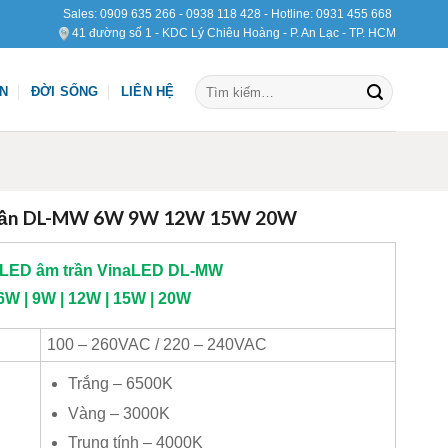
Sales:
0909 635 266
-
0938 118 428
- Hotline:
0931 455 668
41 đường số 1 - KDC Lý Chiêu Hoàng - P. An Lạc - TP. HCM
Tìm
ỆN
ĐỜI SỐNG
LIÊN HỆ
kiếm:
trần DL-MW 6W 9W 12W 15W 20W
LED âm trần
VinaLED
DL-MW
6W | 9W | 12W | 15W | 20W
100 – 260VAC / 220 – 240VAC
Trắng – 6500K
Vàng – 3000K
Trung tính – 4000K