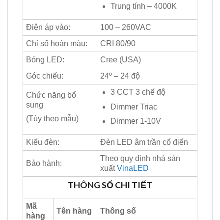
Trung tính – 4000K
Điện áp vào:
100 – 260VAC
Chỉ số hoàn màu:
CRI 80/90
Bóng LED:
Cree (USA)
Góc chiếu:
24º – 24 độ
3 CCT 3 chế độ
Chức năng bổ
sung
Dimmer Triac
(Tùy theo mẫu)
Dimmer 1-10V
Kiểu đèn:
Đèn LED âm trần cổ điển
Theo quy định nhà sản
Bảo hành:
xuất
VinaLED
THÔNG SỐ CHI TIẾT
Mã
Tên hàng
Thông số
hàng