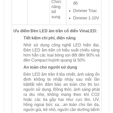
Chức
độ
năng
Dimmer Triac
bổ
sung
Dimmer 1-10V
Ưu điểm Đèn LED âm trần cổ điển VinaLED:
Tiết kiệm chi phí, điện năng
Nhờ sử dụng công nghệ LED hiện đại,
Đèn LED âm trần có hiệu suất chiếu sáng
hơn hẳn các loại bóng sợi đốt đến 90% và
đèn Compact huỳnh quang là 50%
An toàn cho người sử dụng
Đèn LED âm trần ít tỏa nhiệt, ánh sáng ổn
định không bị nhấp nháy sau mỗi lần
bật/tắt nên đảm bảo an toàn cho thị lực
người sử dụng. Đồng thời, ánh sáng phát
ra dịu nhẹ, không mang theo khí CO2
hoặc các tia gây hại như cực tím, UV,
hồng ngoại bức xạ…an toàn cho làn da,
người già, trẻ nhỏ, người cần dưỡng bệnh