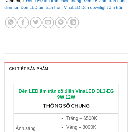
Danh mục:
Đèn LED âm trần chiếu thẳng
,
Đèn LED âm trần dùng
dimmer
,
Đèn LED âm trần tròn
,
VinaLED Đèn downlight âm trần
CHI TIẾT SẢN PHẨM
Đèn LED âm trần cổ điển
VinaLED
DL3-EG
9W 12W
THÔNG SỐ CHUNG
Trắng – 6500K
Vàng – 3000K
Ánh sáng