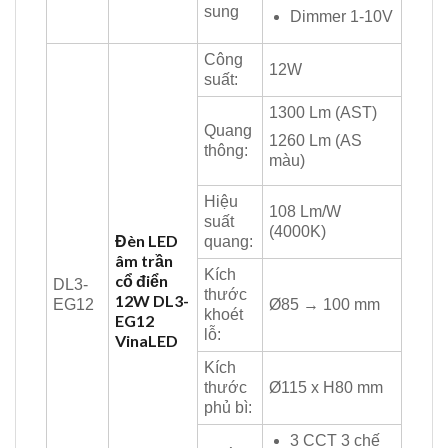
sung
Dimmer 1-10V
Công
12W
suất:
1300 Lm (AST)
Quang
1260 Lm (AS
thông:
màu)
Hiệu
108 Lm/W
suất
(4000K)
Đèn LED
quang:
âm trần
Kích
cổ điển
DL3-
thước
12W DL3-
EG12
Ø85 → 100 mm
khoét
EG12
lỗ:
VinaLED
Kích
thước
Ø115 x H80 mm
phủ bì:
3 CCT 3 chế