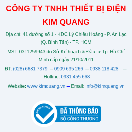
CÔNG TY TNHH THIẾT BỊ ĐIỆN
KIM QUANG
Địa chỉ: 41 đường số 1 - KDC Lý Chiêu Hoàng - P. An Lạc
(Q. Bình Tân) - TP. HCM
MST: 0311259943 do Sở Kế hoạch & Đầu tư Tp. Hồ Chí
Minh cấp ngày 21/10/2011
ĐT:
(028) 6681 7379
─
0909 635 266
─
0938 118 428
─
Hotline:
0931 455 668
Website:
www.kimquang.vn
─
Email:
info@kimquang.vn