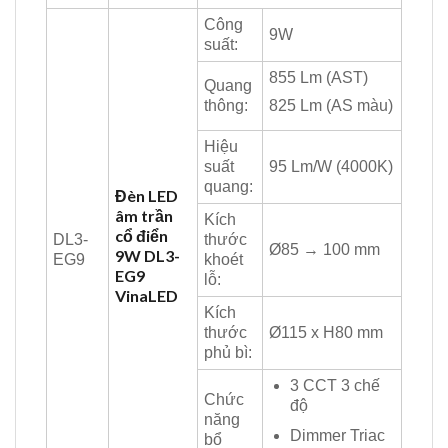
Công
9W
suất:
855 Lm (AST)
Quang
thông:
825 Lm (AS màu)
Hiệu
suất
95 Lm/W (4000K)
quang:
Đèn LED
âm trần
Kích
cổ điển
DL3-
thước
Ø85 → 100 mm
9W DL3-
EG9
khoét
EG9
lỗ:
VinaLED
Kích
thước
Ø115 x H80 mm
phủ bì:
3 CCT 3 chế
Chức
độ
năng
Dimmer Triac
bổ